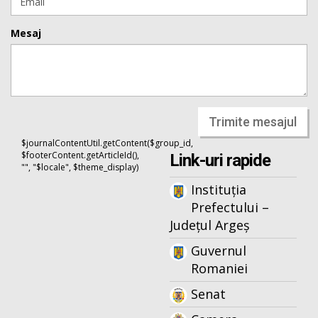
Mesaj
Trimite mesajul
$journalContentUtil.getContent($group_id,
$footerContent.getArticleId(),
Link-uri rapide
"", "$locale", $theme_display)
Instituția
Prefectului –
Județul Argeș
Guvernul
Romaniei
Senat