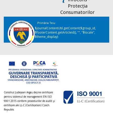
Protecția
Consumatorilor
Primăria Teiu
$journalContentUtil.getContent($group_id,
$footerContent.getArticleId(), "", "$locale",
$theme_display)
Consiliul Judeţean Argeș deţine certificare
pentru sistemul de management EN ISO
9001:2015 conform procedurilor de audit şi
certificare ale LL-C (Certification) Czech
Republic