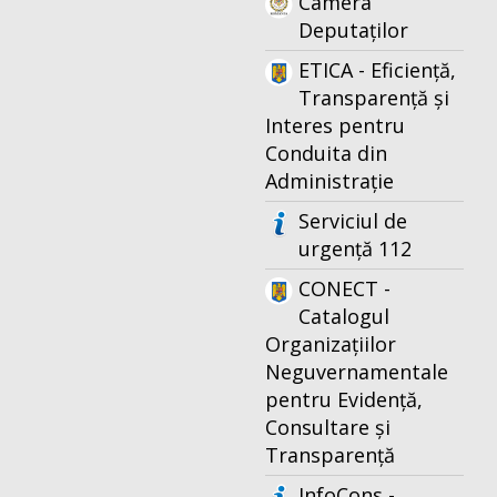
Camera
Deputaților
ETICA - Eficiență,
Transparență și
Interes pentru
Conduita din
Administrație
Serviciul de
urgență 112
CONECT -
Catalogul
Organizațiilor
Neguvernamentale
pentru Evidență,
Consultare și
Transparență
InfoCons -