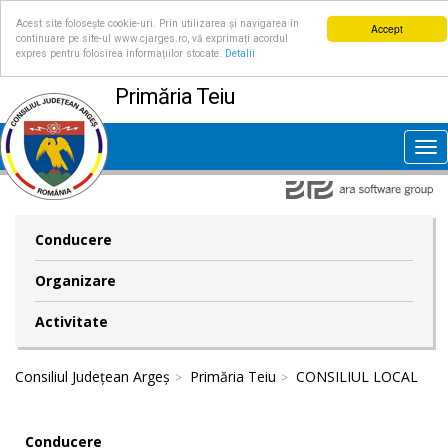
Acest site folosește cookie-uri. Prin utilizarea și navigarea în
Accept
continuare pe site-ul www.cjarges.ro, vă exprimați acordul
expres pentru folosirea informațiilor stocate.
Detalii
Primăria Teiu
Tog
nav
Conducere
Organizare
Activitate
Consiliul Județean Argeș
Primăria Teiu
CONSILIUL LOCAL
Conducere