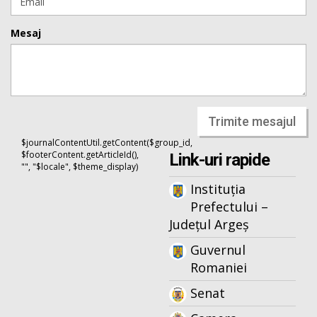
Mesaj
Trimite mesajul
$journalContentUtil.getContent($group_id,
$footerContent.getArticleId(),
Link-uri rapide
"", "$locale", $theme_display)
Instituția
Prefectului –
Județul Argeș
Guvernul
Romaniei
Senat