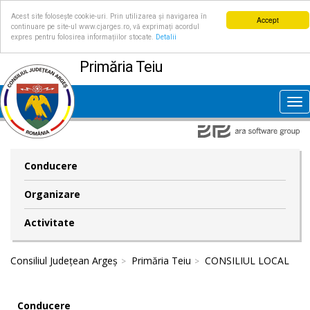
Acest site folosește cookie-uri. Prin utilizarea și navigarea în
Accept
continuare pe site-ul www.cjarges.ro, vă exprimați acordul
expres pentru folosirea informațiilor stocate.
Detalii
Primăria Teiu
Tog
nav
Conducere
Organizare
Activitate
Consiliul Județean Argeș
Primăria Teiu
CONSILIUL LOCAL
Conducere