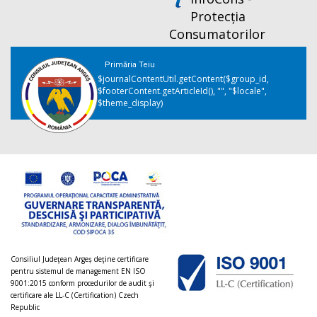
Protecția
Consumatorilor
Primăria Teiu
$journalContentUtil.getContent($group_id,
$footerContent.getArticleId(), "", "$locale",
$theme_display)
Consiliul Judeţean Argeș deţine certificare
pentru sistemul de management EN ISO
9001:2015 conform procedurilor de audit şi
certificare ale LL-C (Certification) Czech
Republic