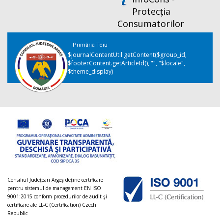
Protecția
Consumatorilor
Primăria Teiu
$journalContentUtil.getContent($group_id,
$footerContent.getArticleId(), "", "$locale",
$theme_display)
Consiliul Judeţean Argeș deţine certificare
pentru sistemul de management EN ISO
9001:2015 conform procedurilor de audit şi
certificare ale LL-C (Certification) Czech
Republic