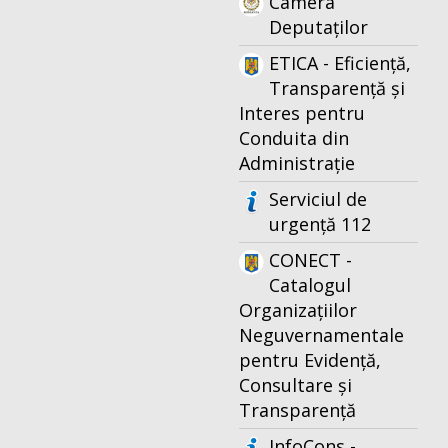
Camera
Deputaților
ETICA - Eficiență,
Transparență și
Interes pentru
Conduita din
Administrație
Serviciul de
urgență 112
CONECT -
Catalogul
Organizațiilor
Neguvernamentale
pentru Evidență,
Consultare și
Transparență
InfoCons -