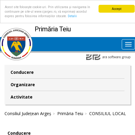
Acest site folosește cookie-uri. Prin utilizarea și navigarea în
Accept
continuare pe site-ul www.cjarges.ro, vă exprimați acordul
expres pentru folosirea informațiilor stocate.
Detalii
Primăria Teiu
Tog
nav
Conducere
Organizare
Activitate
Consiliul Județean Argeș
Primăria Teiu
CONSILIUL LOCAL
Conducere