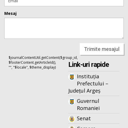
Mesaj
Trimite mesajul
$journalContentUtil.getContent($group_id,
$footerContent.getArticleId(),
Link-uri rapide
"", "$locale", $theme_display)
Instituția
Prefectului –
Județul Argeș
Guvernul
Romaniei
Senat