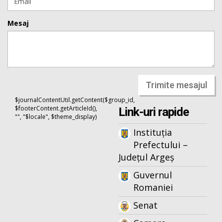
Mesaj
Trimite mesajul
$journalContentUtil.getContent($group_id,
$footerContent.getArticleId(),
Link-uri rapide
"", "$locale", $theme_display)
Instituția
Prefectului –
Județul Argeș
Guvernul
Romaniei
Senat