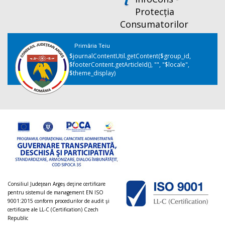
Protecția
Consumatorilor
Primăria Teiu
$journalContentUtil.getContent($group_id,
$footerContent.getArticleId(), "", "$locale",
$theme_display)
Consiliul Judeţean Argeș deţine certificare
pentru sistemul de management EN ISO
9001:2015 conform procedurilor de audit şi
certificare ale LL-C (Certification) Czech
Republic