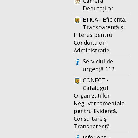
Camera
Deputaților
ETICA - Eficiență,
Transparență și
Interes pentru
Conduita din
Administrație
Serviciul de
urgență 112
CONECT -
Catalogul
Organizațiilor
Neguvernamentale
pentru Evidență,
Consultare și
Transparență
InfoCons -