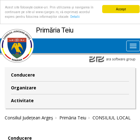
Acest site folosește cookie-uri. Prin utilizarea și navigarea în
Accept
continuare pe site-ul www.cjarges.ro, vă exprimați acordul
expres pentru folosirea informațiilor stocate.
Detalii
Primăria Teiu
Tog
nav
Conducere
Organizare
Activitate
Consiliul Județean Argeș
Primăria Teiu
CONSILIUL LOCAL
Conducere