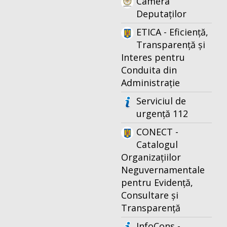
Camera
Deputaților
ETICA - Eficiență,
Transparență și
Interes pentru
Conduita din
Administrație
Serviciul de
urgență 112
CONECT -
Catalogul
Organizațiilor
Neguvernamentale
pentru Evidență,
Consultare și
Transparență
InfoCons -