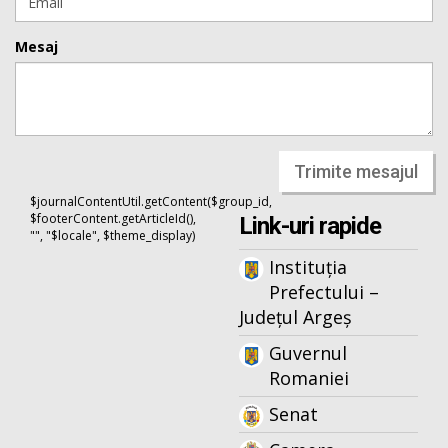
Mesaj
Trimite mesajul
$journalContentUtil.getContent($group_id,
$footerContent.getArticleId(),
Link-uri rapide
"", "$locale", $theme_display)
Instituția
Prefectului –
Județul Argeș
Guvernul
Romaniei
Senat