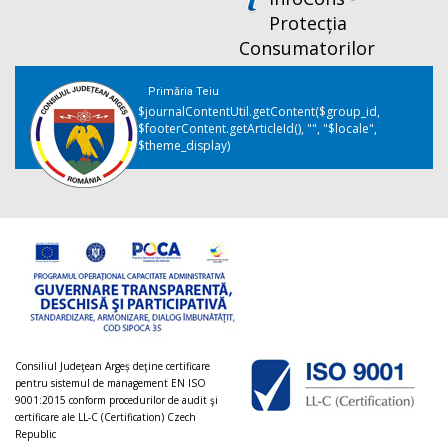
Protecția
Consumatorilor
Primăria Teiu
$journalContentUtil.getContent($group_id,
$footerContent.getArticleId(), "", "$locale",
$theme_display)
Consiliul Judeţean Argeș deţine certificare
pentru sistemul de management EN ISO
9001:2015 conform procedurilor de audit şi
certificare ale LL-C (Certification) Czech
Republic