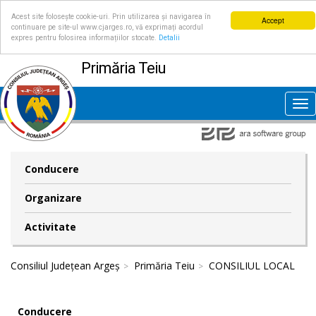
Acest site folosește cookie-uri. Prin utilizarea și navigarea în
Accept
continuare pe site-ul www.cjarges.ro, vă exprimați acordul
expres pentru folosirea informațiilor stocate.
Detalii
Primăria Teiu
Tog
nav
Conducere
Organizare
Activitate
Consiliul Județean Argeș
Primăria Teiu
CONSILIUL LOCAL
Conducere