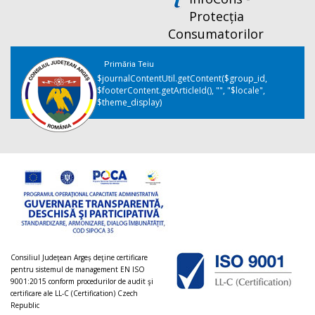
Protecția
Consumatorilor
Primăria Teiu
$journalContentUtil.getContent($group_id,
$footerContent.getArticleId(), "", "$locale",
$theme_display)
Consiliul Judeţean Argeș deţine certificare
pentru sistemul de management EN ISO
9001:2015 conform procedurilor de audit şi
certificare ale LL-C (Certification) Czech
Republic