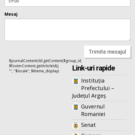
Mesaj
Trimite mesajul
$journalContentUtil.getContent($group_id,
$footerContent.getArticleId(),
Link-uri rapide
"", "$locale", $theme_display)
Instituția
Prefectului –
Județul Argeș
Guvernul
Romaniei
Senat