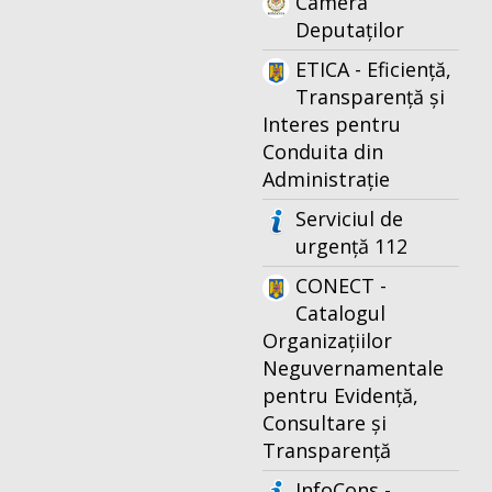
Camera
Deputaților
ETICA - Eficiență,
Transparență și
Interes pentru
Conduita din
Administrație
Serviciul de
urgență 112
CONECT -
Catalogul
Organizațiilor
Neguvernamentale
pentru Evidență,
Consultare și
Transparență
InfoCons -