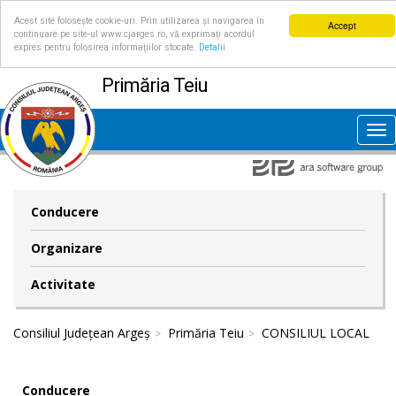
Acest site folosește cookie-uri. Prin utilizarea și navigarea în
Accept
continuare pe site-ul www.cjarges.ro, vă exprimați acordul
expres pentru folosirea informațiilor stocate.
Detalii
Primăria Teiu
Tog
nav
Conducere
Organizare
Activitate
Consiliul Județean Argeș
Primăria Teiu
CONSILIUL LOCAL
Conducere