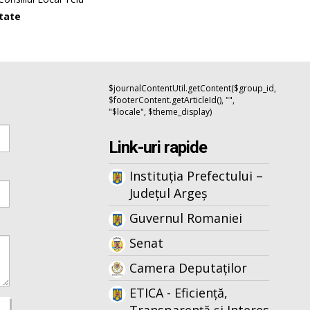
itate
$journalContentUtil.getContent($group_id,
$footerContent.getArticleId(), "",
"$locale", $theme_display)
Link-uri rapide
Instituția Prefectului –
Județul Argeș
Guvernul Romaniei
Senat
Camera Deputaților
ETICA - Eficiență,