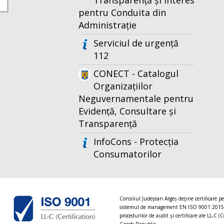
Transparență și Interes
pentru Conduita din
Administrație
Serviciul de urgență
112
CONECT - Catalogul
Organizațiilor
Neguvernamentale pentru
Evidență, Consultare și
Transparență
InfoCons - Protecția
Consumatorilor
Consiliul Judeţean Argeș deţine certificare p
sistemul de management EN ISO 9001:2015
procedurilor de audit şi certificare ale LL-C (C