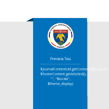
Primăria Teiu
$journalContentUtil.getContent($group_id,
$footerContent.getArticleId(),
"", "$locale",
$theme_display)