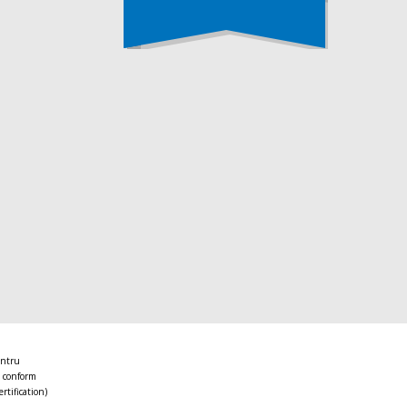
entru
 conform
ertification)