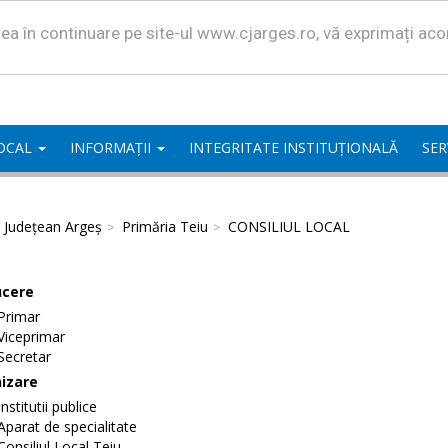
area în continuare pe site-ul www.cjarges.ro, vă exprimați ac
LOCAL
INFORMAȚII
INTEGRITATE INSTITUȚIONALĂ
SER
l Județean Argeș
Primăria Teiu
CONSILIUL LOCAL
cere
Primar
Viceprimar
Secretar
izare
Institutii publice
Aparat de specialitate
Consiliul Local Teiu