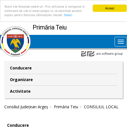
Acest site folosește cookie-uri. Prin utilizarea și navigarea în
Accept
continuare pe site-ul www.cjarges.ro, vă exprimați acordul
expres pentru folosirea informațiilor stocate.
Detalii
Primăria Teiu
Tog
nav
Conducere
Organizare
Activitate
Consiliul Județean Argeș
Primăria Teiu
CONSILIUL LOCAL
Conducere