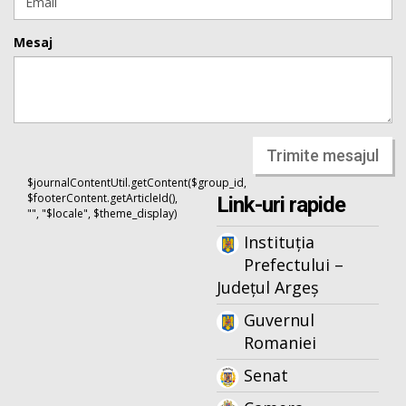
Mesaj
Trimite mesajul
$journalContentUtil.getContent($group_id,
$footerContent.getArticleId(),
Link-uri rapide
"", "$locale", $theme_display)
Instituția
Prefectului –
Județul Argeș
Guvernul
Romaniei
Senat