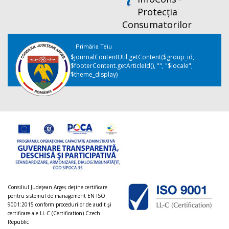
Protecția
Consumatorilor
Primăria Teiu
$journalContentUtil.getContent($group_id,
$footerContent.getArticleId(), "", "$locale",
$theme_display)
Consiliul Judeţean Argeș deţine certificare
pentru sistemul de management EN ISO
9001:2015 conform procedurilor de audit şi
certificare ale LL-C (Certification) Czech
Republic