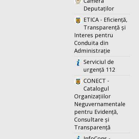
Camera
Deputaților
ETICA - Eficiență,
Transparență și
Interes pentru
Conduita din
Administrație
Serviciul de
urgență 112
CONECT -
Catalogul
Organizațiilor
Neguvernamentale
pentru Evidență,
Consultare și
Transparență
InfoCons -