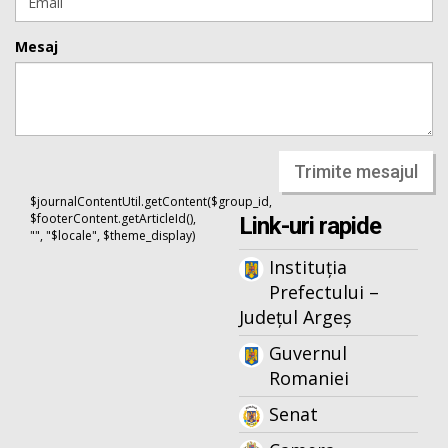
Mesaj
Trimite mesajul
$journalContentUtil.getContent($group_id,
$footerContent.getArticleId(),
Link-uri rapide
"", "$locale", $theme_display)
Instituția
Prefectului –
Județul Argeș
Guvernul
Romaniei
Senat