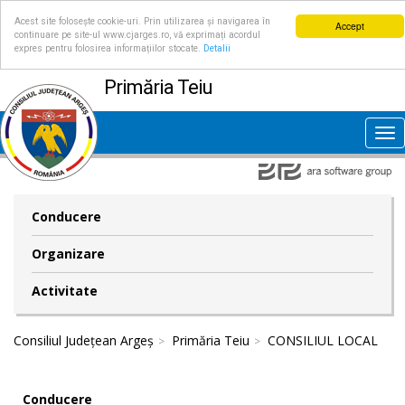
Acest site folosește cookie-uri. Prin utilizarea și navigarea în
Accept
continuare pe site-ul www.cjarges.ro, vă exprimați acordul
expres pentru folosirea informațiilor stocate.
Detalii
Primăria Teiu
Tog
nav
Conducere
Organizare
Activitate
Consiliul Județean Argeș
Primăria Teiu
CONSILIUL LOCAL
Conducere