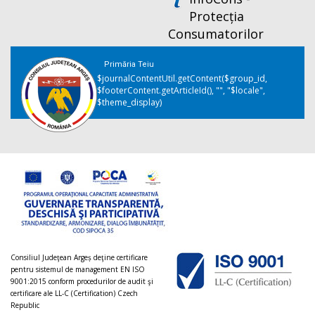
Protecția
Consumatorilor
Primăria Teiu
$journalContentUtil.getContent($group_id,
$footerContent.getArticleId(), "", "$locale",
$theme_display)
Consiliul Judeţean Argeș deţine certificare
pentru sistemul de management EN ISO
9001:2015 conform procedurilor de audit şi
certificare ale LL-C (Certification) Czech
Republic