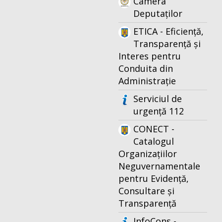
Camera
Deputaților
ETICA - Eficiență,
Transparență și
Interes pentru
Conduita din
Administrație
Serviciul de
urgență 112
CONECT -
Catalogul
Organizațiilor
Neguvernamentale
pentru Evidență,
Consultare și
Transparență
InfoCons -