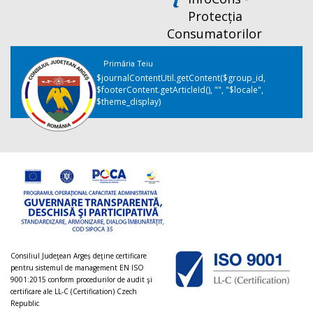
Protecția
Consumatorilor
Primăria Teiu
$journalContentUtil.getContent($group_id,
$footerContent.getArticleId(), "", "$locale",
$theme_display)
Consiliul Judeţean Argeș deţine certificare
pentru sistemul de management EN ISO
9001:2015 conform procedurilor de audit şi
certificare ale LL-C (Certification) Czech
Republic