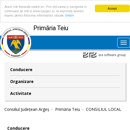
Acest site folosește cookie-uri. Prin utilizarea și navigarea în
Accept
continuare pe site-ul www.cjarges.ro, vă exprimați acordul
expres pentru folosirea informațiilor stocate.
Detalii
Primăria Teiu
Tog
nav
Conducere
Organizare
Activitate
Consiliul Județean Argeș
Primăria Teiu
CONSILIUL LOCAL
Conducere