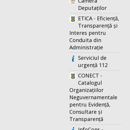
Camera
Deputaților
ETICA - Eficiență,
Transparență și
Interes pentru
Conduita din
Administrație
Serviciul de
urgență 112
CONECT -
Catalogul
Organizațiilor
Neguvernamentale
pentru Evidență,
Consultare și
Transparență
InfoCons -