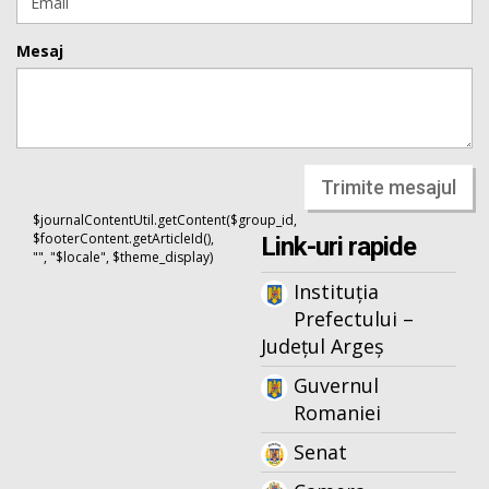
Mesaj
Trimite mesajul
$journalContentUtil.getContent($group_id,
$footerContent.getArticleId(),
Link-uri rapide
"", "$locale", $theme_display)
Instituția
Prefectului –
Județul Argeș
Guvernul
Romaniei
Senat