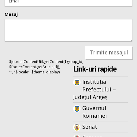
Mesaj
Trimite mesajul
$journalContentUtil.getContent($group_id,
$footerContent.getArticleId(),
Link-uri rapide
"", "$locale", $theme_display)
Instituția
Prefectului –
Județul Argeș
Guvernul
Romaniei
Senat