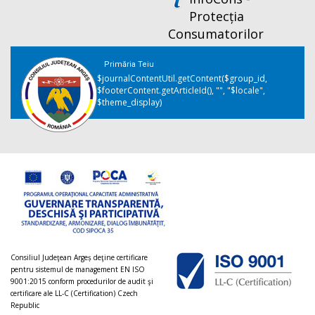
Protecția
Consumatorilor
Primăria Teiu
$journalContentUtil.getContent($group_id,
$footerContent.getArticleId(), "", "$locale",
$theme_display)
Consiliul Judeţean Argeș deţine certificare
pentru sistemul de management EN ISO
9001:2015 conform procedurilor de audit şi
certificare ale LL-C (Certification) Czech
Republic