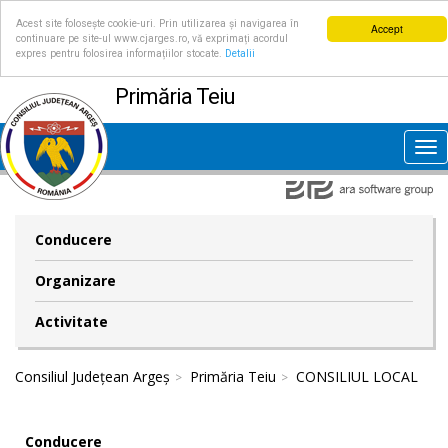
Acest site folosește cookie-uri. Prin utilizarea și navigarea în
Accept
continuare pe site-ul www.cjarges.ro, vă exprimați acordul
expres pentru folosirea informațiilor stocate.
Detalii
Primăria Teiu
Tog
nav
Conducere
Organizare
Activitate
Consiliul Județean Argeș
Primăria Teiu
CONSILIUL LOCAL
Conducere