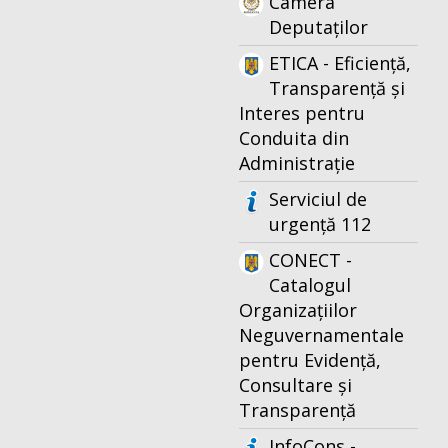
Camera
Deputaților
ETICA - Eficiență,
Transparență și
Interes pentru
Conduita din
Administrație
Serviciul de
urgență 112
CONECT -
Catalogul
Organizațiilor
Neguvernamentale
pentru Evidență,
Consultare și
Transparență
InfoCons -