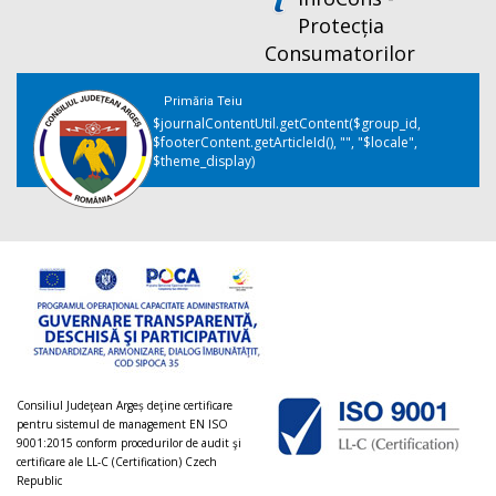
Protecția
Consumatorilor
Primăria Teiu
$journalContentUtil.getContent($group_id,
$footerContent.getArticleId(), "", "$locale",
$theme_display)
Consiliul Judeţean Argeș deţine certificare
pentru sistemul de management EN ISO
9001:2015 conform procedurilor de audit şi
certificare ale LL-C (Certification) Czech
Republic