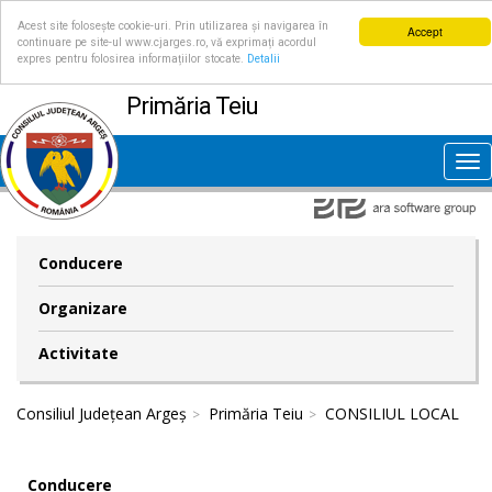
Acest site folosește cookie-uri. Prin utilizarea și navigarea în
Accept
continuare pe site-ul www.cjarges.ro, vă exprimați acordul
expres pentru folosirea informațiilor stocate.
Detalii
Primăria Teiu
Tog
nav
Conducere
Organizare
Activitate
Consiliul Județean Argeș
Primăria Teiu
CONSILIUL LOCAL
Conducere