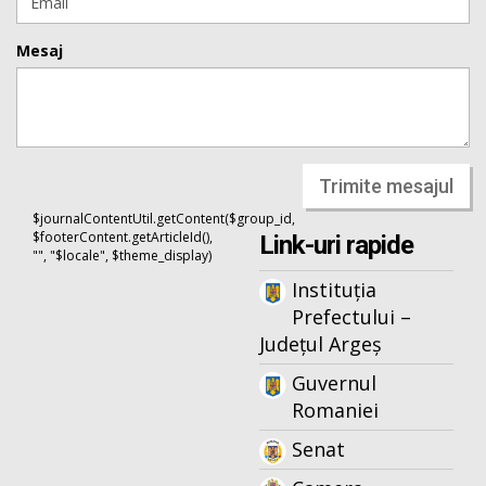
Mesaj
Trimite mesajul
$journalContentUtil.getContent($group_id,
$footerContent.getArticleId(),
Link-uri rapide
"", "$locale", $theme_display)
Instituția
Prefectului –
Județul Argeș
Guvernul
Romaniei
Senat