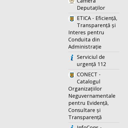
Camera
Deputaților
ETICA - Eficiență,
Transparență și
Interes pentru
Conduita din
Administrație
Serviciul de
urgență 112
CONECT -
Catalogul
Organizațiilor
Neguvernamentale
pentru Evidență,
Consultare și
Transparență
InfoCons -