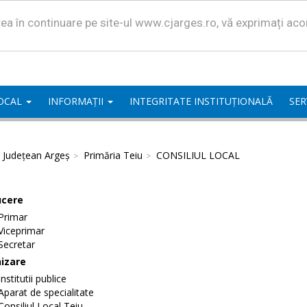
area în continuare pe site-ul www.cjarges.ro, vă exprimați ac
LOCAL
INFORMAȚII
INTEGRITATE INSTITUȚIONALĂ
SER
l Județean Argeș
Primăria Teiu
CONSILIUL LOCAL
cere
Primar
Viceprimar
Secretar
izare
Institutii publice
Aparat de specialitate
Consiliul Local Teiu