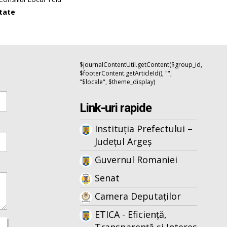
itate
$journalContentUtil.getContent($group_id,
$footerContent.getArticleId(), "",
"$locale", $theme_display)
Link-uri rapide
Instituția Prefectului –
Județul Argeș
Guvernul Romaniei
Senat
Camera Deputaților
ETICA - Eficiență,