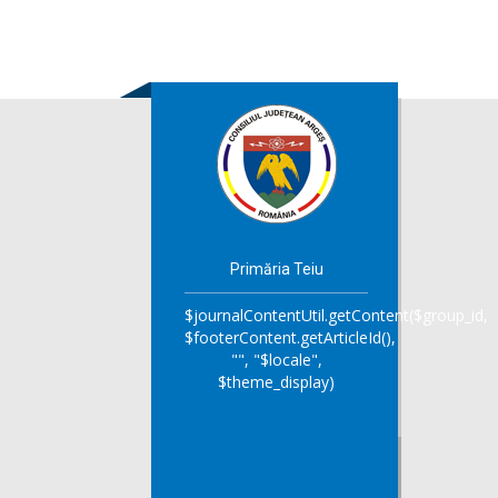
Primăria Teiu
$journalContentUtil.getContent($group_id,
$footerContent.getArticleId(),
"", "$locale",
$theme_display)