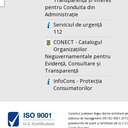
Transparență și Interes
pentru Conduita din
Administrație
Serviciul de urgență
112
CONECT - Catalogul
Organizațiilor
Neguvernamentale pentru
Evidență, Consultare și
Transparență
InfoCons - Protecția
Consumatorilor
Consiliul Judeţean Argeș deţine certificare p
sistemul de management EN ISO 9001:2015
procedurilor de audit şi certificare ale LL-C (C