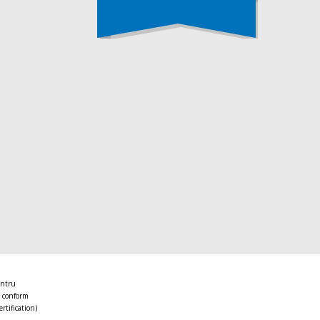
entru
 conform
ertification)