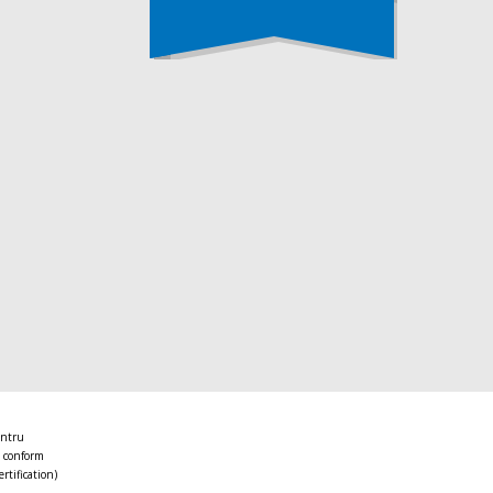
entru
 conform
ertification)