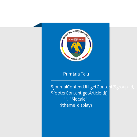
Primăria Teiu
$journalContentUtil.getContent($group_id,
$footerContent.getArticleId(),
"", "$locale",
$theme_display)