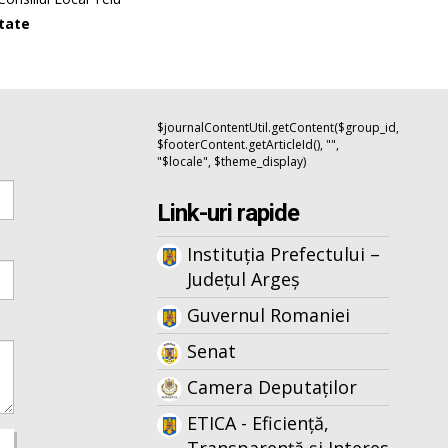
itate
$journalContentUtil.getContent($group_id,
$footerContent.getArticleId(), "",
"$locale", $theme_display)
Link-uri rapide
Instituția Prefectului –
Județul Argeș
Guvernul Romaniei
Senat
Camera Deputaților
ETICA - Eficiență,