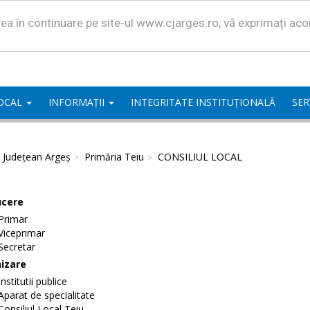
area în continuare pe site-ul www.cjarges.ro, vă exprimați ac
LOCAL
INFORMAȚII
INTEGRITATE INSTITUȚIONALĂ
SER
l Județean Argeș
Primăria Teiu
CONSILIUL LOCAL
cere
Primar
Viceprimar
Secretar
izare
Institutii publice
Aparat de specialitate
Consiliul Local Teiu