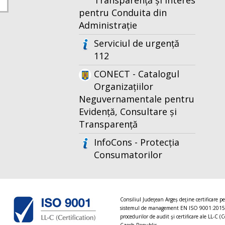
Transparență și Interes
pentru Conduita din
Administrație
Serviciul de urgență
112
CONECT - Catalogul
Organizațiilor
Neguvernamentale pentru
Evidență, Consultare și
Transparență
InfoCons - Protecția
Consumatorilor
Consiliul Judeţean Argeș deţine certificare p
sistemul de management EN ISO 9001:2015
procedurilor de audit şi certificare ale LL-C (C