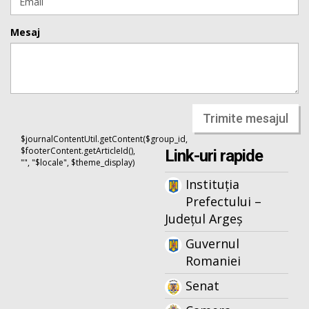
Mesaj
Trimite mesajul
$journalContentUtil.getContent($group_id,
$footerContent.getArticleId(),
Link-uri rapide
"", "$locale", $theme_display)
Instituția
Prefectului –
Județul Argeș
Guvernul
Romaniei
Senat