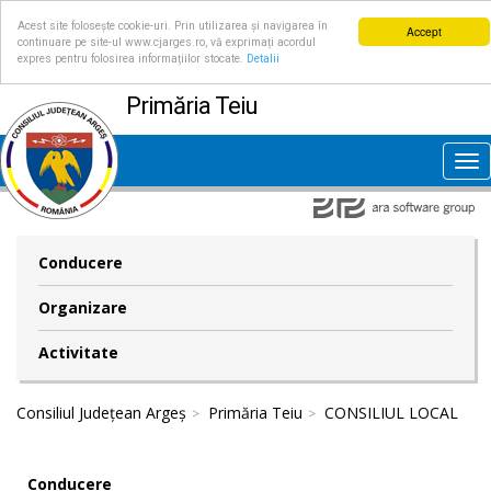
Acest site folosește cookie-uri. Prin utilizarea și navigarea în
Accept
continuare pe site-ul www.cjarges.ro, vă exprimați acordul
expres pentru folosirea informațiilor stocate.
Detalii
Primăria Teiu
Tog
nav
Conducere
Organizare
Activitate
Consiliul Județean Argeș
Primăria Teiu
CONSILIUL LOCAL
Conducere