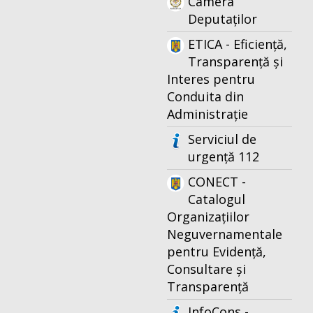
Camera
Deputaților
ETICA - Eficiență,
Transparență și
Interes pentru
Conduita din
Administrație
Serviciul de
urgență 112
CONECT -
Catalogul
Organizațiilor
Neguvernamentale
pentru Evidență,
Consultare și
Transparență
InfoCons -