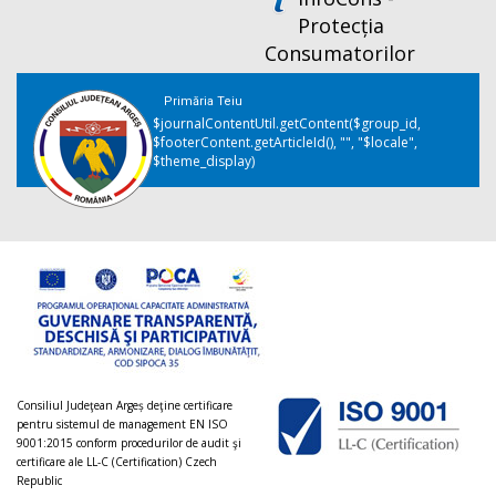
Protecția
Consumatorilor
Primăria Teiu
$journalContentUtil.getContent($group_id,
$footerContent.getArticleId(), "", "$locale",
$theme_display)
Consiliul Judeţean Argeș deţine certificare
pentru sistemul de management EN ISO
9001:2015 conform procedurilor de audit şi
certificare ale LL-C (Certification) Czech
Republic