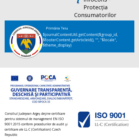
Protecția
Consumatorilor
Primăria Teiu
$journalContentUtil.getContent($group_id,
$footerContent.getArticleId(), "", "$locale",
$theme_display)
Consiliul Judeţean Argeș deţine certificare
pentru sistemul de management EN ISO
9001:2015 conform procedurilor de audit şi
certificare ale LL-C (Certification) Czech
Republic