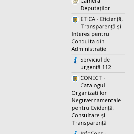
Camera
Deputaților
ETICA - Eficiență,
Transparență și
Interes pentru
Conduita din
Administrație
Serviciul de
urgență 112
CONECT -
Catalogul
Organizațiilor
Neguvernamentale
pentru Evidență,
Consultare și
Transparență
InfoCons -