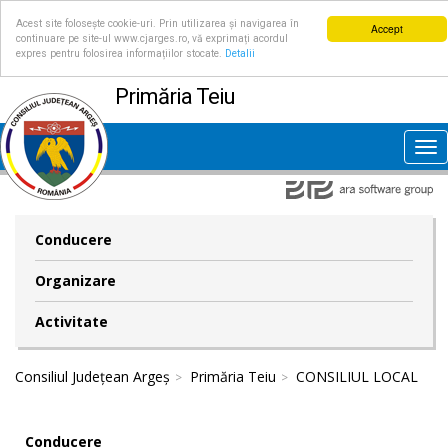
Acest site folosește cookie-uri. Prin utilizarea și navigarea în
Accept
continuare pe site-ul www.cjarges.ro, vă exprimați acordul
expres pentru folosirea informațiilor stocate.
Detalii
Primăria Teiu
Tog
nav
Conducere
Organizare
Activitate
Consiliul Județean Argeș
Primăria Teiu
CONSILIUL LOCAL
Conducere