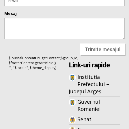
Mesaj
Trimite mesajul
$journalContentUtil.getContent($group_id,
$footerContent.getArticleId(),
Link-uri rapide
"", "$locale", $theme_display)
Instituția
Prefectului –
Județul Argeș
Guvernul
Romaniei
Senat