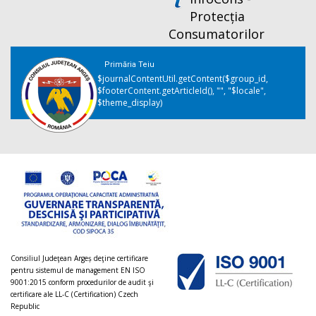
Protecția
Consumatorilor
Primăria Teiu
$journalContentUtil.getContent($group_id,
$footerContent.getArticleId(), "", "$locale",
$theme_display)
Consiliul Judeţean Argeș deţine certificare
pentru sistemul de management EN ISO
9001:2015 conform procedurilor de audit şi
certificare ale LL-C (Certification) Czech
Republic