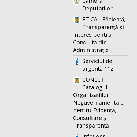
Camera
Deputaților
ETICA - Eficiență,
Transparență și
Interes pentru
Conduita din
Administrație
Serviciul de
urgență 112
CONECT -
Catalogul
Organizațiilor
Neguvernamentale
pentru Evidență,
Consultare și
Transparență
InfoCons -