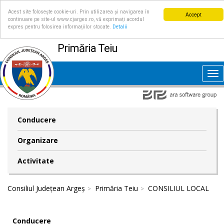
Acest site folosește cookie-uri. Prin utilizarea și navigarea în
Accept
continuare pe site-ul www.cjarges.ro, vă exprimați acordul
expres pentru folosirea informațiilor stocate.
Detalii
Primăria Teiu
Tog
nav
Conducere
Organizare
Activitate
Consiliul Județean Argeș
Primăria Teiu
CONSILIUL LOCAL
Conducere