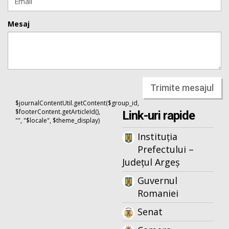
Mesaj
Trimite mesajul
$journalContentUtil.getContent($group_id,
$footerContent.getArticleId(),
Link-uri rapide
"", "$locale", $theme_display)
Instituția
Prefectului –
Județul Argeș
Guvernul
Romaniei
Senat