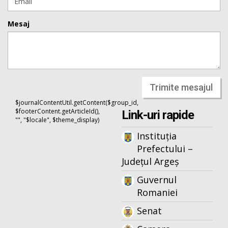
Mesaj
Trimite mesajul
$journalContentUtil.getContent($group_id,
$footerContent.getArticleId(),
Link-uri rapide
"", "$locale", $theme_display)
Instituția
Prefectului –
Județul Argeș
Guvernul
Romaniei
Senat