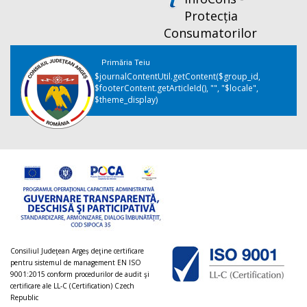
Protecția
Consumatorilor
Primăria Teiu
$journalContentUtil.getContent($group_id,
$footerContent.getArticleId(), "", "$locale",
$theme_display)
Consiliul Judeţean Argeș deţine certificare
pentru sistemul de management EN ISO
9001:2015 conform procedurilor de audit şi
certificare ale LL-C (Certification) Czech
Republic