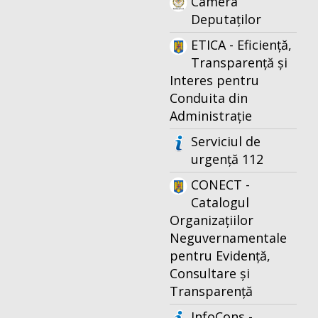
Camera
Deputaților
ETICA - Eficiență,
Transparență și
Interes pentru
Conduita din
Administrație
Serviciul de
urgență 112
CONECT -
Catalogul
Organizațiilor
Neguvernamentale
pentru Evidență,
Consultare și
Transparență
InfoCons -