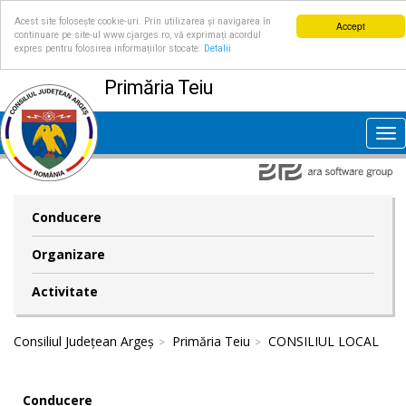
Acest site folosește cookie-uri. Prin utilizarea și navigarea în
Accept
continuare pe site-ul www.cjarges.ro, vă exprimați acordul
expres pentru folosirea informațiilor stocate.
Detalii
Primăria Teiu
Tog
nav
Conducere
Organizare
Activitate
Consiliul Județean Argeș
Primăria Teiu
CONSILIUL LOCAL
Conducere