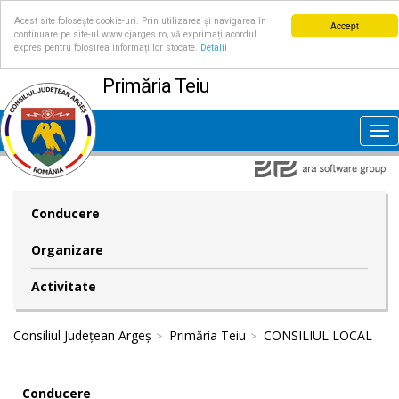
Acest site folosește cookie-uri. Prin utilizarea și navigarea în
Accept
continuare pe site-ul www.cjarges.ro, vă exprimați acordul
expres pentru folosirea informațiilor stocate.
Detalii
Primăria Teiu
Tog
nav
Conducere
Organizare
Activitate
Consiliul Județean Argeș
Primăria Teiu
CONSILIUL LOCAL
Conducere