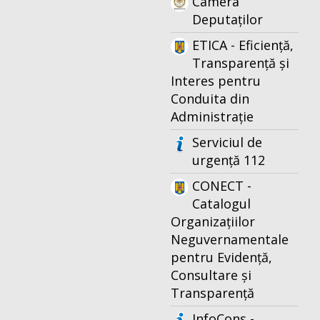
Camera
Deputaților
ETICA - Eficiență,
Transparență și
Interes pentru
Conduita din
Administrație
Serviciul de
urgență 112
CONECT -
Catalogul
Organizațiilor
Neguvernamentale
pentru Evidență,
Consultare și
Transparență
InfoCons -