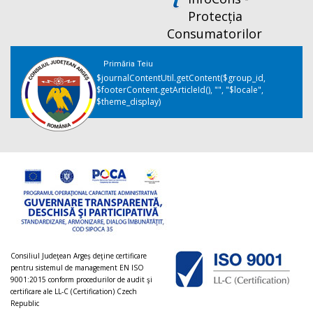
Protecția
Consumatorilor
Primăria Teiu
$journalContentUtil.getContent($group_id,
$footerContent.getArticleId(), "", "$locale",
$theme_display)
Consiliul Judeţean Argeș deţine certificare
pentru sistemul de management EN ISO
9001:2015 conform procedurilor de audit şi
certificare ale LL-C (Certification) Czech
Republic