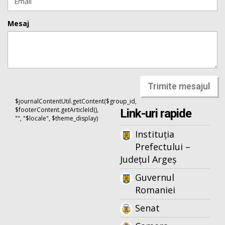
Mesaj
Trimite mesajul
$journalContentUtil.getContent($group_id,
$footerContent.getArticleId(),
Link-uri rapide
"", "$locale", $theme_display)
Instituția
Prefectului –
Județul Argeș
Guvernul
Romaniei
Senat