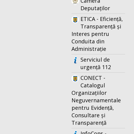
Camera
Deputaților
ETICA - Eficiență,
Transparență și
Interes pentru
Conduita din
Administrație
Serviciul de
urgență 112
CONECT -
Catalogul
Organizațiilor
Neguvernamentale
pentru Evidență,
Consultare și
Transparență
InfoCons -