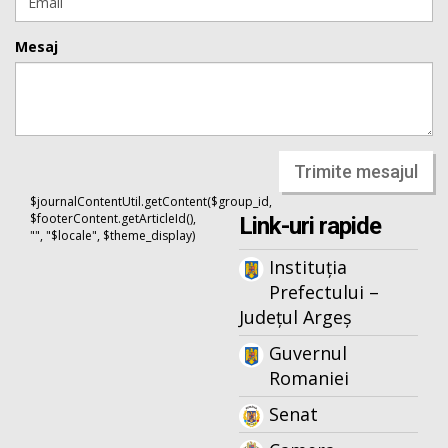
Mesaj
Trimite mesajul
$journalContentUtil.getContent($group_id,
$footerContent.getArticleId(),
Link-uri rapide
"", "$locale", $theme_display)
Instituția
Prefectului –
Județul Argeș
Guvernul
Romaniei
Senat