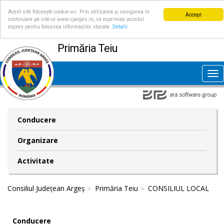
Acest site folosește cookie-uri. Prin utilizarea și navigarea în
Accept
continuare pe site-ul www.cjarges.ro, vă exprimați acordul
expres pentru folosirea informațiilor stocate.
Detalii
Primăria Teiu
Tog
nav
Conducere
Organizare
Activitate
Consiliul Județean Argeș
Primăria Teiu
CONSILIUL LOCAL
Conducere