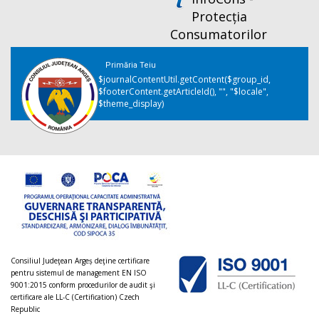
Protecția
Consumatorilor
Primăria Teiu
$journalContentUtil.getContent($group_id,
$footerContent.getArticleId(), "", "$locale",
$theme_display)
Consiliul Judeţean Argeș deţine certificare
pentru sistemul de management EN ISO
9001:2015 conform procedurilor de audit şi
certificare ale LL-C (Certification) Czech
Republic