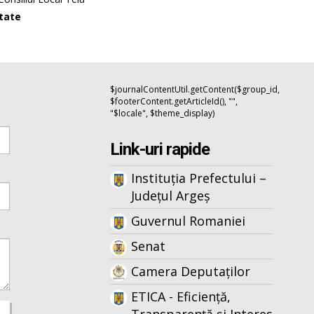
itate
$journalContentUtil.getContent($group_id,
$footerContent.getArticleId(), "",
"$locale", $theme_display)
Link-uri rapide
Instituția Prefectului –
Județul Argeș
Guvernul Romaniei
Senat
Camera Deputaților
ETICA - Eficiență,