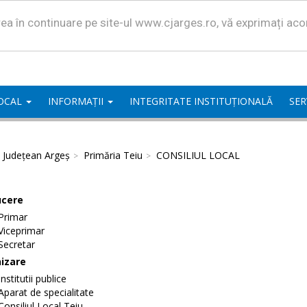
area în continuare pe site-ul www.cjarges.ro, vă exprimați ac
LOCAL
INFORMAȚII
INTEGRITATE INSTITUȚIONALĂ
SER
l Județean Argeș
Primăria Teiu
CONSILIUL LOCAL
cere
Primar
Viceprimar
Secretar
izare
Institutii publice
Aparat de specialitate
Consiliul Local Teiu