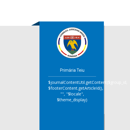
Primăria Teiu
$journalContentUtil.getContent($group_id,
$footerContent.getArticleId(),
"", "$locale",
$theme_display)