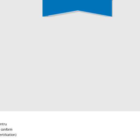
entru
 conform
ertification)