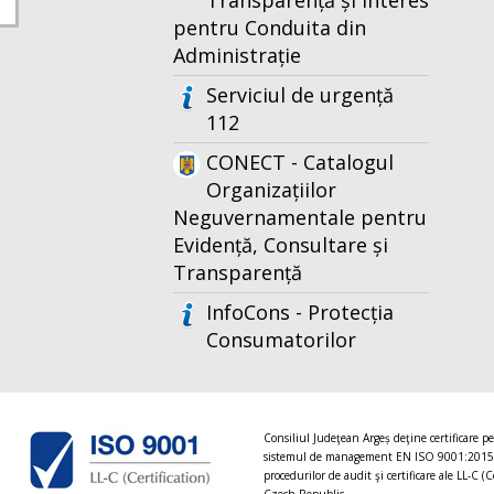
Transparență și Interes
pentru Conduita din
Administrație
Serviciul de urgență
112
CONECT - Catalogul
Organizațiilor
Neguvernamentale pentru
Evidență, Consultare și
Transparență
InfoCons - Protecția
Consumatorilor
Consiliul Judeţean Argeș deţine certificare p
sistemul de management EN ISO 9001:2015
procedurilor de audit şi certificare ale LL-C (C