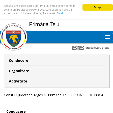
Acest site folosește cookie-uri. Prin utilizarea și navigarea în
Accept
continuare pe site-ul www.cjarges.ro, vă exprimați acordul
expres pentru folosirea informațiilor stocate.
Detalii
Primăria Teiu
Tog
nav
Conducere
Organizare
Activitate
Consiliul Județean Argeș
Primăria Teiu
CONSILIUL LOCAL
Conducere