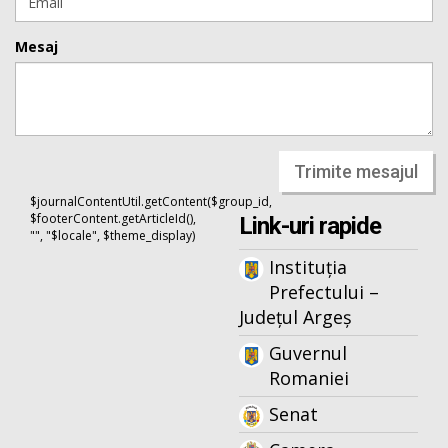
Mesaj
Trimite mesajul
$journalContentUtil.getContent($group_id,
$footerContent.getArticleId(),
Link-uri rapide
"", "$locale", $theme_display)
Instituția
Prefectului –
Județul Argeș
Guvernul
Romaniei
Senat