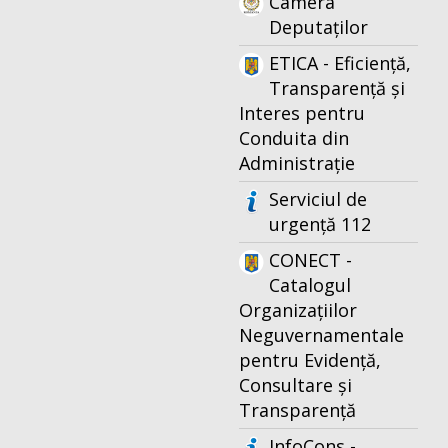
Camera
Deputaților
ETICA - Eficiență,
Transparență și
Interes pentru
Conduita din
Administrație
Serviciul de
urgență 112
CONECT -
Catalogul
Organizațiilor
Neguvernamentale
pentru Evidență,
Consultare și
Transparență
InfoCons -