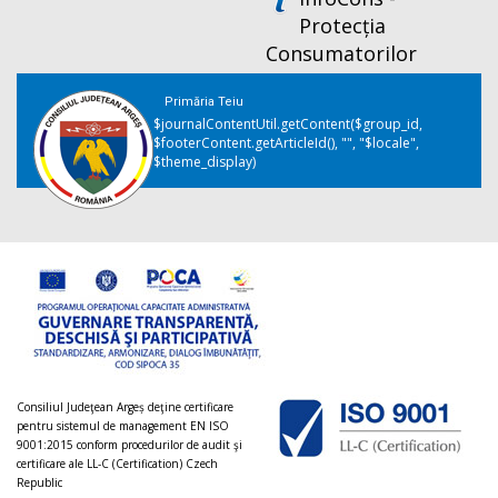
Protecția
Consumatorilor
Primăria Teiu
$journalContentUtil.getContent($group_id,
$footerContent.getArticleId(), "", "$locale",
$theme_display)
Consiliul Judeţean Argeș deţine certificare
pentru sistemul de management EN ISO
9001:2015 conform procedurilor de audit şi
certificare ale LL-C (Certification) Czech
Republic