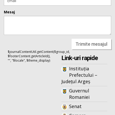
Mesaj
Trimite mesajul
$journalContentUtil.getContent($group_id,
$footerContent.getArticleId(),
Link-uri rapide
"", "$locale", $theme_display)
Instituția
Prefectului –
Județul Argeș
Guvernul
Romaniei
Senat