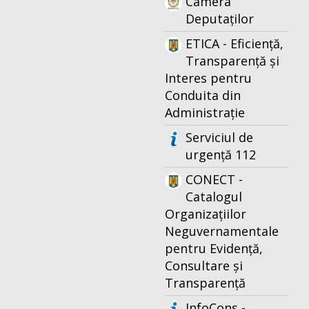
Camera
Deputaților
ETICA - Eficiență,
Transparență și
Interes pentru
Conduita din
Administrație
Serviciul de
urgență 112
CONECT -
Catalogul
Organizațiilor
Neguvernamentale
pentru Evidență,
Consultare și
Transparență
InfoCons -