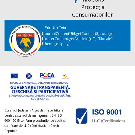
Protecția
Consumatorilor
Primăria Teiu
$journalContentUtil.getContent($group_id,
$footerContent.getArticleId(), "", "$locale",
$theme_display)
Consiliul Judeţean Argeș deţine certificare
pentru sistemul de management EN ISO
9001:2015 conform procedurilor de audit şi
certificare ale LL-C (Certification) Czech
Republic