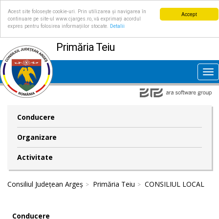
Acest site folosește cookie-uri. Prin utilizarea și navigarea în
Accept
continuare pe site-ul www.cjarges.ro, vă exprimați acordul
expres pentru folosirea informațiilor stocate.
Detalii
Primăria Teiu
Tog
nav
Conducere
Organizare
Activitate
Consiliul Județean Argeș
Primăria Teiu
CONSILIUL LOCAL
Conducere