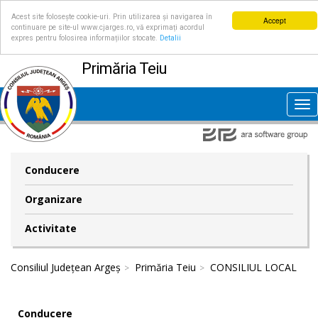
Acest site folosește cookie-uri. Prin utilizarea și navigarea în
Accept
continuare pe site-ul www.cjarges.ro, vă exprimați acordul
expres pentru folosirea informațiilor stocate.
Detalii
Primăria Teiu
Tog
nav
Conducere
Organizare
Activitate
Consiliul Județean Argeș
Primăria Teiu
CONSILIUL LOCAL
Conducere