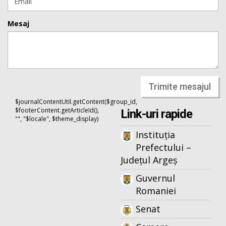
Mesaj
Trimite mesajul
$journalContentUtil.getContent($group_id,
$footerContent.getArticleId(),
Link-uri rapide
"", "$locale", $theme_display)
Instituția
Prefectului –
Județul Argeș
Guvernul
Romaniei
Senat