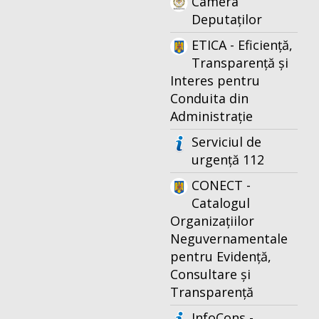
Camera
Deputaților
ETICA - Eficiență,
Transparență și
Interes pentru
Conduita din
Administrație
Serviciul de
urgență 112
CONECT -
Catalogul
Organizațiilor
Neguvernamentale
pentru Evidență,
Consultare și
Transparență
InfoCons -