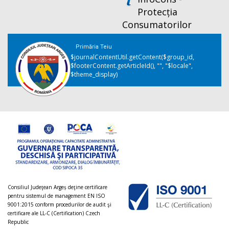
Protecția
Consumatorilor
Primăria Teiu
$journalContentUtil.getContent($group_id,
$footerContent.getArticleId(), "", "$locale",
$theme_display)
Consiliul Judeţean Argeș deţine certificare
pentru sistemul de management EN ISO
9001:2015 conform procedurilor de audit şi
certificare ale LL-C (Certification) Czech
Republic