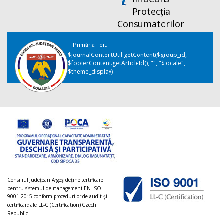
Protecția
Consumatorilor
Primăria Teiu
$journalContentUtil.getContent($group_id,
$footerContent.getArticleId(), "", "$locale",
$theme_display)
Consiliul Judeţean Argeș deţine certificare
pentru sistemul de management EN ISO
9001:2015 conform procedurilor de audit şi
certificare ale LL-C (Certification) Czech
Republic