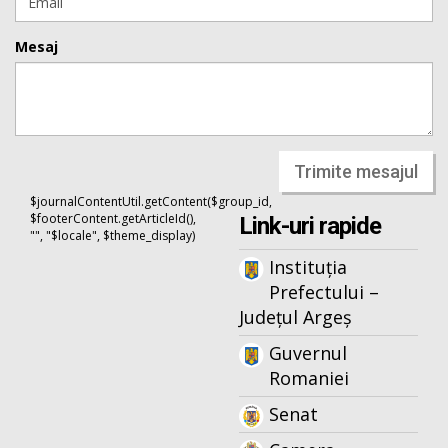
Mesaj
Trimite mesajul
$journalContentUtil.getContent($group_id,
$footerContent.getArticleId(),
Link-uri rapide
"", "$locale", $theme_display)
Instituția
Prefectului –
Județul Argeș
Guvernul
Romaniei
Senat