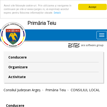
Acest site folosește cookie-uri. Prin utilizarea și navigarea în
Accept
continuare pe site-ul www.cjarges.ro, vă exprimați acordul
expres pentru folosirea informațiilor stocate.
Detalii
Primăria Teiu
Tog
nav
Conducere
Organizare
Activitate
Consiliul Județean Argeș
Primăria Teiu
CONSILIUL LOCAL
Conducere