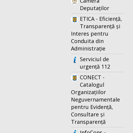
Camera
Deputaților
ETICA - Eficiență,
Transparență și
Interes pentru
Conduita din
Administrație
Serviciul de
urgență 112
CONECT -
Catalogul
Organizațiilor
Neguvernamentale
pentru Evidență,
Consultare și
Transparență
InfoCons -