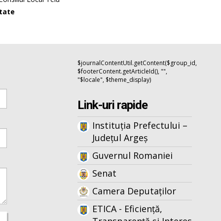
itate
$journalContentUtil.getContent($group_id,
$footerContent.getArticleId(), "",
"$locale", $theme_display)
Link-uri rapide
Instituția Prefectului –
Județul Argeș
Guvernul Romaniei
Senat
Camera Deputaților
ETICA - Eficiență,