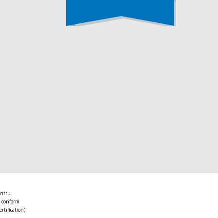
entru
 conform
ertification)