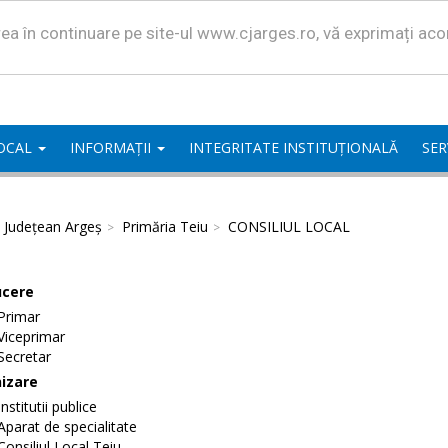
area în continuare pe site-ul www.cjarges.ro, vă exprimați ac
LOCAL
INFORMAȚII
INTEGRITATE INSTITUȚIONALĂ
SER
l Județean Argeș
Primăria Teiu
CONSILIUL LOCAL
cere
Primar
Viceprimar
Secretar
izare
Institutii publice
Aparat de specialitate
Consiliul Local Teiu