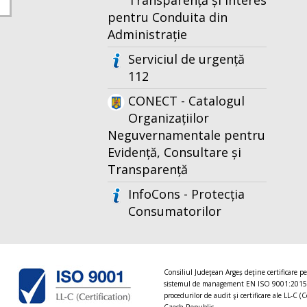
Transparență și Interes
pentru Conduita din
Administrație
Serviciul de urgență
112
CONECT - Catalogul
Organizațiilor
Neguvernamentale pentru
Evidență, Consultare și
Transparență
InfoCons - Protecția
Consumatorilor
Consiliul Judeţean Argeș deţine certificare p
sistemul de management EN ISO 9001:2015
procedurilor de audit şi certificare ale LL-C (C