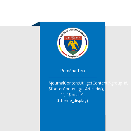
Primăria Teiu
$journalContentUtil.getContent($group_id,
$footerContent.getArticleId(),
"", "$locale",
$theme_display)