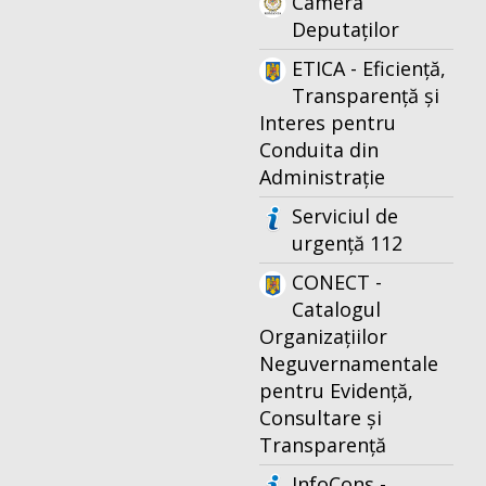
Camera
Deputaților
ETICA - Eficiență,
Transparență și
Interes pentru
Conduita din
Administrație
Serviciul de
urgență 112
CONECT -
Catalogul
Organizațiilor
Neguvernamentale
pentru Evidență,
Consultare și
Transparență
InfoCons -