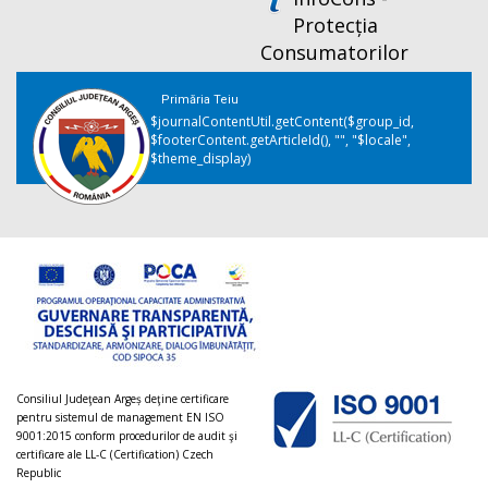
Protecția
Consumatorilor
Primăria Teiu
$journalContentUtil.getContent($group_id,
$footerContent.getArticleId(), "", "$locale",
$theme_display)
Consiliul Judeţean Argeș deţine certificare
pentru sistemul de management EN ISO
9001:2015 conform procedurilor de audit şi
certificare ale LL-C (Certification) Czech
Republic