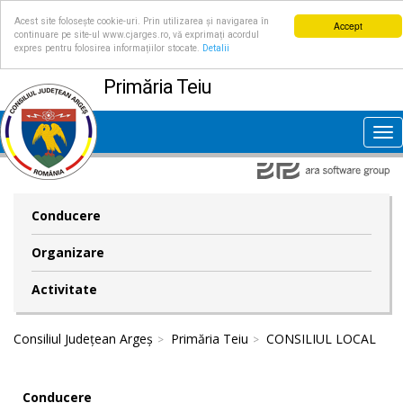
Acest site folosește cookie-uri. Prin utilizarea și navigarea în
Accept
continuare pe site-ul www.cjarges.ro, vă exprimați acordul
expres pentru folosirea informațiilor stocate.
Detalii
Primăria Teiu
Tog
nav
Conducere
Organizare
Activitate
Consiliul Județean Argeș
Primăria Teiu
CONSILIUL LOCAL
Conducere