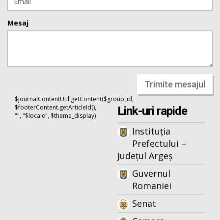
Mesaj
Trimite mesajul
$journalContentUtil.getContent($group_id,
$footerContent.getArticleId(),
Link-uri rapide
"", "$locale", $theme_display)
Instituția
Prefectului –
Județul Argeș
Guvernul
Romaniei
Senat