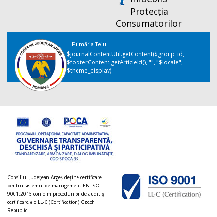
Protecția
Consumatorilor
Primăria Teiu
$journalContentUtil.getContent($group_id,
$footerContent.getArticleId(), "", "$locale",
$theme_display)
Consiliul Judeţean Argeș deţine certificare
pentru sistemul de management EN ISO
9001:2015 conform procedurilor de audit şi
certificare ale LL-C (Certification) Czech
Republic