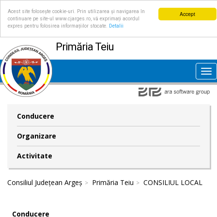
Acest site folosește cookie-uri. Prin utilizarea și navigarea în
Accept
continuare pe site-ul www.cjarges.ro, vă exprimați acordul
expres pentru folosirea informațiilor stocate.
Detalii
Primăria Teiu
Tog
nav
Conducere
Organizare
Activitate
Consiliul Județean Argeș
Primăria Teiu
CONSILIUL LOCAL
Conducere