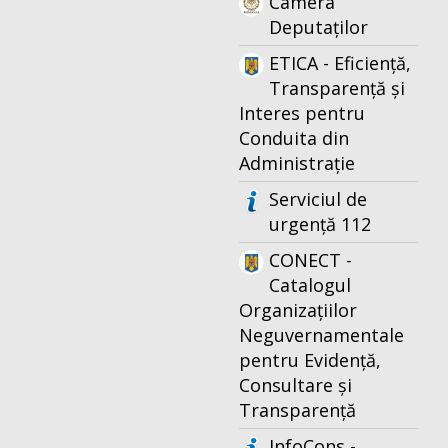
Camera
Deputaților
ETICA - Eficiență,
Transparență și
Interes pentru
Conduita din
Administrație
Serviciul de
urgență 112
CONECT -
Catalogul
Organizațiilor
Neguvernamentale
pentru Evidență,
Consultare și
Transparență
InfoCons -