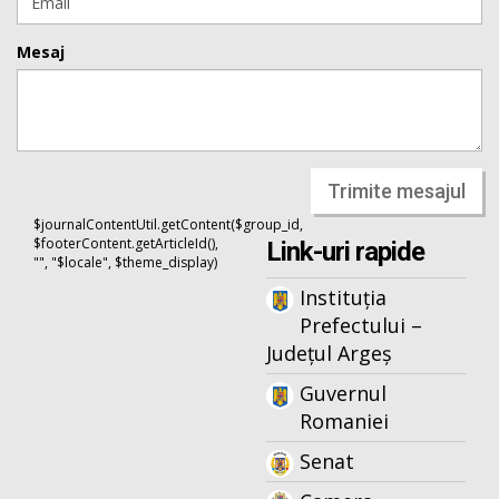
Mesaj
Trimite mesajul
$journalContentUtil.getContent($group_id,
$footerContent.getArticleId(),
Link-uri rapide
"", "$locale", $theme_display)
Instituția
Prefectului –
Județul Argeș
Guvernul
Romaniei
Senat