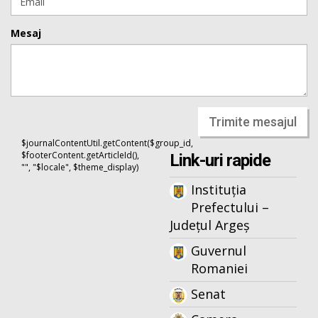
Mesaj
Trimite mesajul
$journalContentUtil.getContent($group_id,
$footerContent.getArticleId(),
Link-uri rapide
"", "$locale", $theme_display)
Instituția
Prefectului –
Județul Argeș
Guvernul
Romaniei
Senat