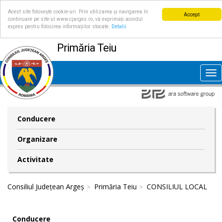
Acest site folosește cookie-uri. Prin utilizarea și navigarea în
Accept
continuare pe site-ul www.cjarges.ro, vă exprimați acordul
expres pentru folosirea informațiilor stocate.
Detalii
Primăria Teiu
Tog
nav
Conducere
Organizare
Activitate
Consiliul Județean Argeș
Primăria Teiu
CONSILIUL LOCAL
Conducere