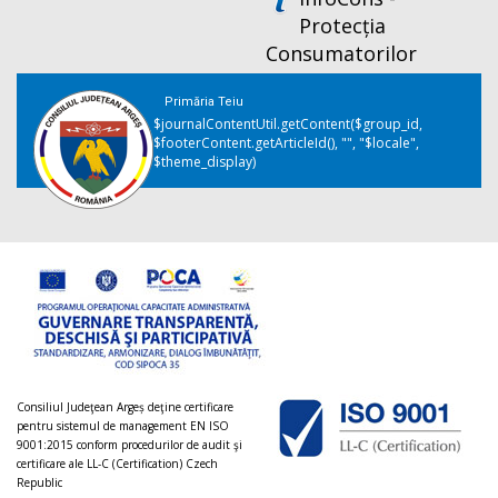
Protecția
Consumatorilor
Primăria Teiu
$journalContentUtil.getContent($group_id,
$footerContent.getArticleId(), "", "$locale",
$theme_display)
Consiliul Judeţean Argeș deţine certificare
pentru sistemul de management EN ISO
9001:2015 conform procedurilor de audit şi
certificare ale LL-C (Certification) Czech
Republic