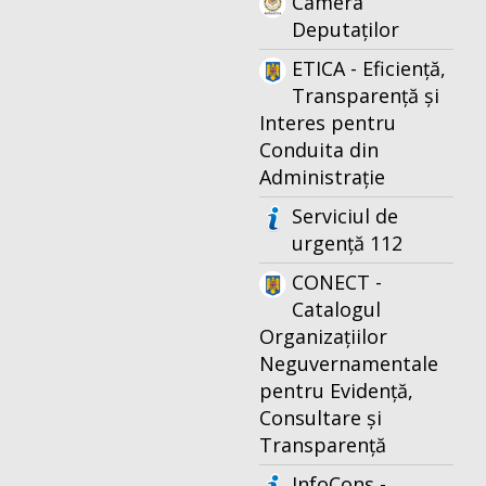
Camera
Deputaților
ETICA - Eficiență,
Transparență și
Interes pentru
Conduita din
Administrație
Serviciul de
urgență 112
CONECT -
Catalogul
Organizațiilor
Neguvernamentale
pentru Evidență,
Consultare și
Transparență
InfoCons -