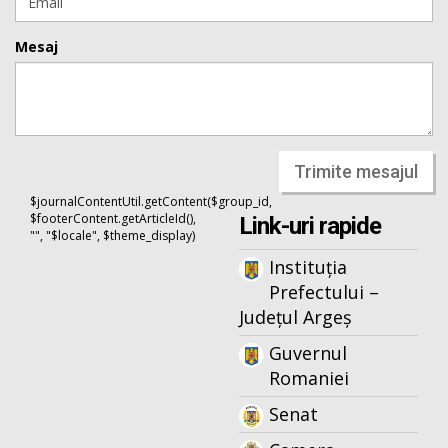
Mesaj
Trimite mesajul
$journalContentUtil.getContent($group_id,
$footerContent.getArticleId(),
Link-uri rapide
"", "$locale", $theme_display)
Instituția
Prefectului –
Județul Argeș
Guvernul
Romaniei
Senat