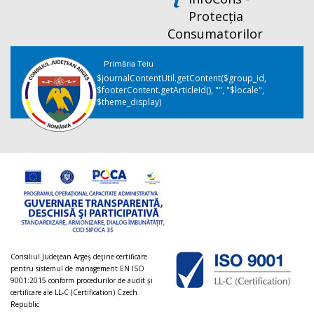
Protecția
Consumatorilor
Primăria Teiu
$journalContentUtil.getContent($group_id,
$footerContent.getArticleId(), "", "$locale",
$theme_display)
Consiliul Judeţean Argeș deţine certificare
pentru sistemul de management EN ISO
9001:2015 conform procedurilor de audit şi
certificare ale LL-C (Certification) Czech
Republic