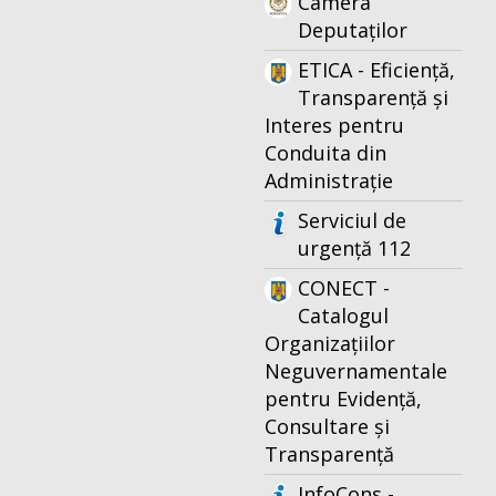
Camera
Deputaților
ETICA - Eficiență,
Transparență și
Interes pentru
Conduita din
Administrație
Serviciul de
urgență 112
CONECT -
Catalogul
Organizațiilor
Neguvernamentale
pentru Evidență,
Consultare și
Transparență
InfoCons -