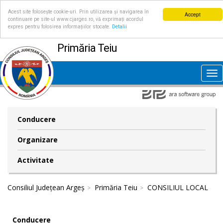
Acest site folosește cookie-uri. Prin utilizarea și navigarea în
Accept
continuare pe site-ul www.cjarges.ro, vă exprimați acordul
expres pentru folosirea informațiilor stocate.
Detalii
Primăria Teiu
Tog
nav
Conducere
Organizare
Activitate
Consiliul Județean Argeș
Primăria Teiu
CONSILIUL LOCAL
Conducere