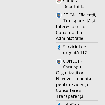
Camera
Deputaților
ETICA - Eficiență,
Transparență și
Interes pentru
Conduita din
Administrație
Serviciul de
urgență 112
CONECT -
Catalogul
Organizațiilor
Neguvernamentale
pentru Evidență,
Consultare și
Transparență
InfoCons -