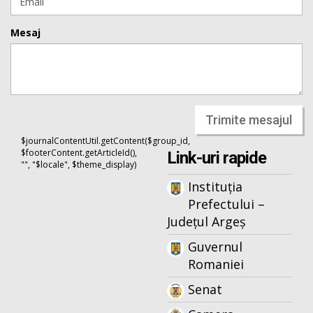
Mesaj
Trimite mesajul
$journalContentUtil.getContent($group_id,
$footerContent.getArticleId(),
Link-uri rapide
"", "$locale", $theme_display)
Instituția
Prefectului –
Județul Argeș
Guvernul
Romaniei
Senat