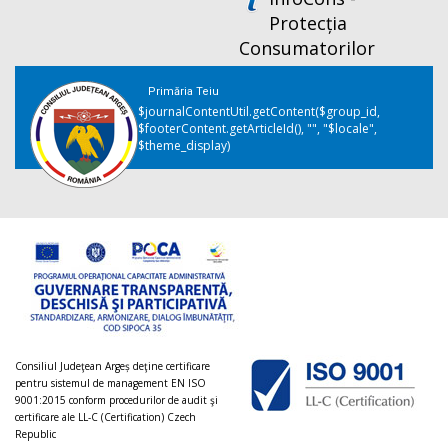
Protecția
Consumatorilor
Primăria Teiu
$journalContentUtil.getContent($group_id,
$footerContent.getArticleId(), "", "$locale",
$theme_display)
Consiliul Judeţean Argeș deţine certificare
pentru sistemul de management EN ISO
9001:2015 conform procedurilor de audit şi
certificare ale LL-C (Certification) Czech
Republic