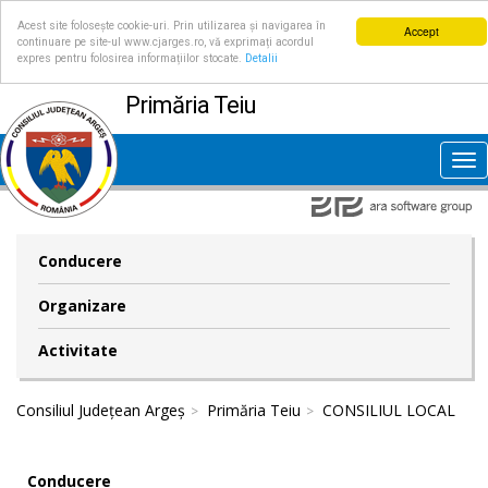
Acest site folosește cookie-uri. Prin utilizarea și navigarea în
Accept
continuare pe site-ul www.cjarges.ro, vă exprimați acordul
expres pentru folosirea informațiilor stocate.
Detalii
Primăria Teiu
Tog
nav
Conducere
Organizare
Activitate
Consiliul Județean Argeș
Primăria Teiu
CONSILIUL LOCAL
Conducere