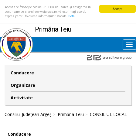
Acest site folosește cookie-uri. Prin utilizarea și navigarea în
Accept
continuare pe site-ul www.cjarges.ro, vă exprimați acordul
expres pentru folosirea informațiilor stocate.
Detalii
Primăria Teiu
Tog
nav
Conducere
Organizare
Activitate
Consiliul Județean Argeș
Primăria Teiu
CONSILIUL LOCAL
Conducere