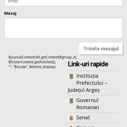
Mesaj
Trimite mesajul
$journalContentUtil.getContent($group_id,
$footerContent.getArticleId(),
Link-uri rapide
"", "$locale", $theme_display)
Instituția
Prefectului –
Județul Argeș
Guvernul
Romaniei
Senat