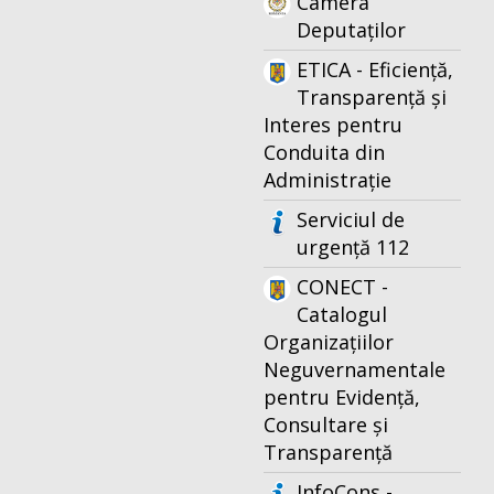
Camera
Deputaților
ETICA - Eficiență,
Transparență și
Interes pentru
Conduita din
Administrație
Serviciul de
urgență 112
CONECT -
Catalogul
Organizațiilor
Neguvernamentale
pentru Evidență,
Consultare și
Transparență
InfoCons -