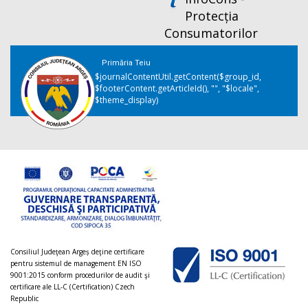
Protecția
Consumatorilor
Primăria Teiu
$journalContentUtil.getContent($group_id,
$footerContent.getArticleId(), "", "$locale",
$theme_display)
Consiliul Judeţean Argeș deţine certificare
pentru sistemul de management EN ISO
9001:2015 conform procedurilor de audit şi
certificare ale LL-C (Certification) Czech
Republic