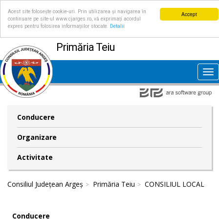
Acest site folosește cookie-uri. Prin utilizarea și navigarea în
Accept
continuare pe site-ul www.cjarges.ro, vă exprimați acordul
expres pentru folosirea informațiilor stocate.
Detalii
Primăria Teiu
Tog
nav
Conducere
Organizare
Activitate
Consiliul Județean Argeș
Primăria Teiu
CONSILIUL LOCAL
Conducere