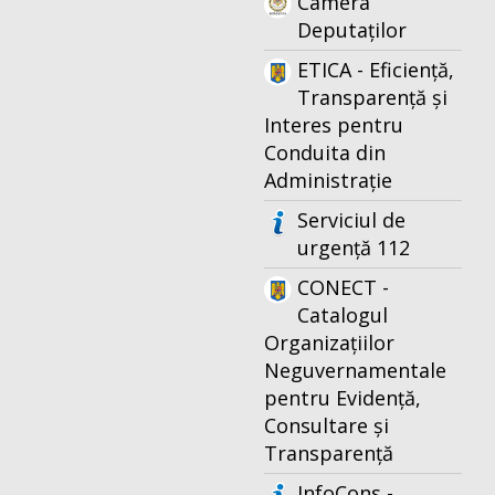
Camera
Deputaților
ETICA - Eficiență,
Transparență și
Interes pentru
Conduita din
Administrație
Serviciul de
urgență 112
CONECT -
Catalogul
Organizațiilor
Neguvernamentale
pentru Evidență,
Consultare și
Transparență
InfoCons -