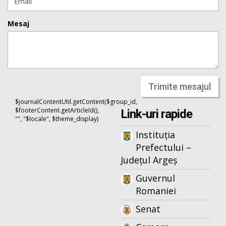
Mesaj
Trimite mesajul
$journalContentUtil.getContent($group_id,
$footerContent.getArticleId(),
Link-uri rapide
"", "$locale", $theme_display)
Instituția
Prefectului –
Județul Argeș
Guvernul
Romaniei
Senat