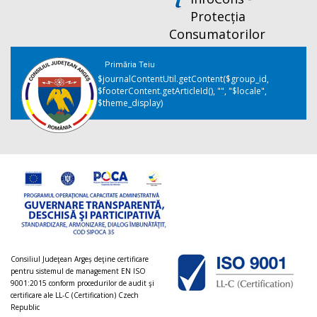
Protecția
Consumatorilor
Primăria Teiu
$journalContentUtil.getContent($group_id,
$footerContent.getArticleId(), "", "$locale",
$theme_display)
Consiliul Judeţean Argeș deţine certificare
pentru sistemul de management EN ISO
9001:2015 conform procedurilor de audit şi
certificare ale LL-C (Certification) Czech
Republic