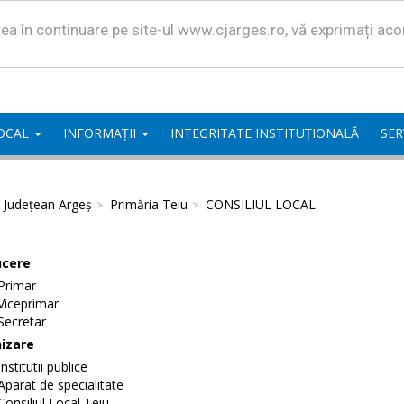
area în continuare pe site-ul www.cjarges.ro, vă exprimați ac
LOCAL
INFORMAȚII
INTEGRITATE INSTITUȚIONALĂ
SER
l Județean Argeș
Primăria Teiu
CONSILIUL LOCAL
cere
Primar
Viceprimar
Secretar
izare
Institutii publice
Aparat de specialitate
Consiliul Local Teiu