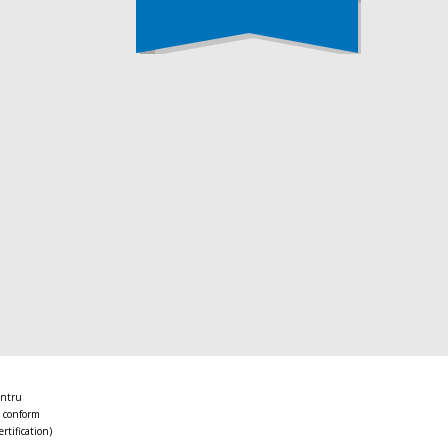
entru
 conform
ertification)