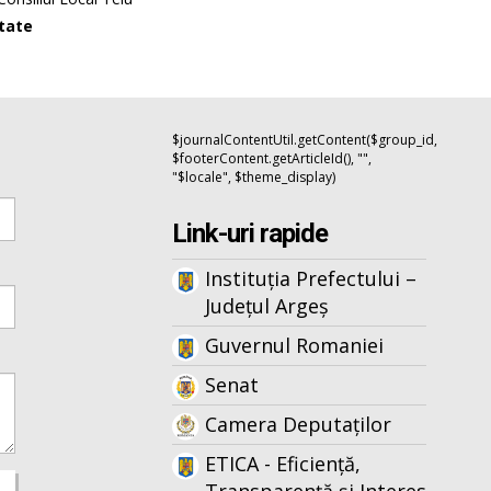
itate
$journalContentUtil.getContent($group_id,
$footerContent.getArticleId(), "",
"$locale", $theme_display)
Link-uri rapide
Instituția Prefectului –
Județul Argeș
Guvernul Romaniei
Senat
Camera Deputaților
ETICA - Eficiență,