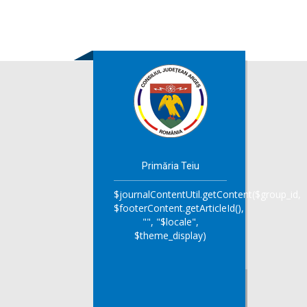
Primăria Teiu
$journalContentUtil.getContent($group_id,
$footerContent.getArticleId(),
"", "$locale",
$theme_display)