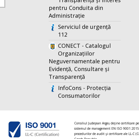
Transparență și Interes
pentru Conduita din
Administrație
Serviciul de urgență
112
CONECT - Catalogul
Organizațiilor
Neguvernamentale pentru
Evidență, Consultare și
Transparență
InfoCons - Protecția
Consumatorilor
Consiliul Judeţean Argeș deţine certificare p
sistemul de management EN ISO 9001:2015
procedurilor de audit şi certificare ale LL-C (C