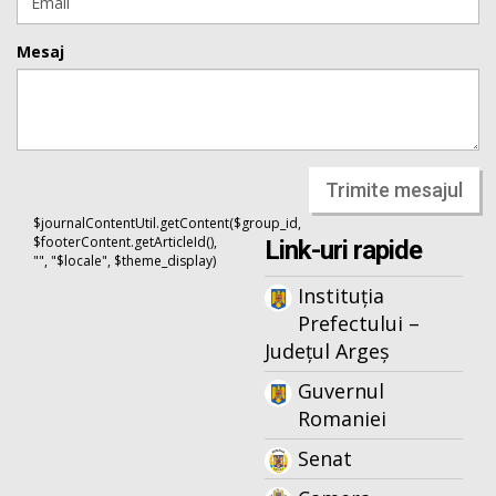
Mesaj
Trimite mesajul
$journalContentUtil.getContent($group_id,
$footerContent.getArticleId(),
Link-uri rapide
"", "$locale", $theme_display)
Instituția
Prefectului –
Județul Argeș
Guvernul
Romaniei
Senat