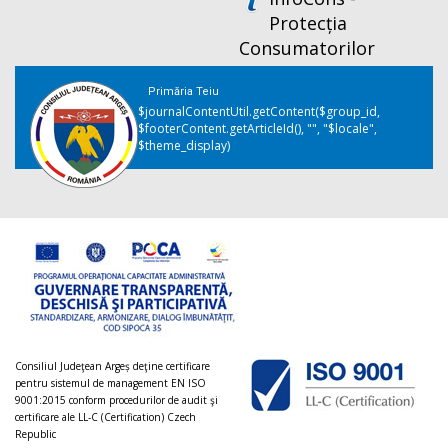
Protecția
Consumatorilor
Primăria Teiu
$journalContentUtil.getContent($group_id,
$footerContent.getArticleId(), "", "$locale",
$theme_display)
Consiliul Judeţean Argeș deţine certificare
pentru sistemul de management EN ISO
9001:2015 conform procedurilor de audit şi
certificare ale LL-C (Certification) Czech
Republic