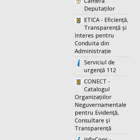
Camera
Deputaților
ETICA - Eficiență,
Transparență și
Interes pentru
Conduita din
Administrație
Serviciul de
urgență 112
CONECT -
Catalogul
Organizațiilor
Neguvernamentale
pentru Evidență,
Consultare și
Transparență
InfoCons -