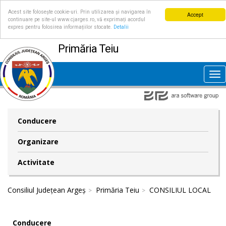
Acest site folosește cookie-uri. Prin utilizarea și navigarea în
Accept
continuare pe site-ul www.cjarges.ro, vă exprimați acordul
expres pentru folosirea informațiilor stocate.
Detalii
Primăria Teiu
Tog
nav
Conducere
Organizare
Activitate
Consiliul Județean Argeș
Primăria Teiu
CONSILIUL LOCAL
Conducere