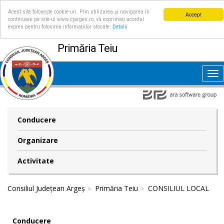
Acest site folosește cookie-uri. Prin utilizarea și navigarea în
Accept
continuare pe site-ul www.cjarges.ro, vă exprimați acordul
expres pentru folosirea informațiilor stocate.
Detalii
Primăria Teiu
Tog
nav
Conducere
Organizare
Activitate
Consiliul Județean Argeș
Primăria Teiu
CONSILIUL LOCAL
Conducere