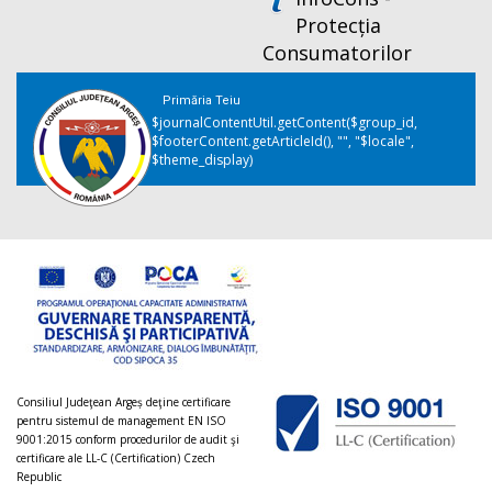
Protecția
Consumatorilor
Primăria Teiu
$journalContentUtil.getContent($group_id,
$footerContent.getArticleId(), "", "$locale",
$theme_display)
Consiliul Judeţean Argeș deţine certificare
pentru sistemul de management EN ISO
9001:2015 conform procedurilor de audit şi
certificare ale LL-C (Certification) Czech
Republic