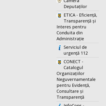
Camera
Deputaților
ETICA - Eficiență,
Transparență și
Interes pentru
Conduita din
Administrație
Serviciul de
urgență 112
CONECT -
Catalogul
Organizațiilor
Neguvernamentale
pentru Evidență,
Consultare și
Transparență
InfoCons -