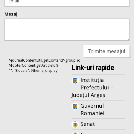
Mesaj
Trimite mesajul
$journalContentUtil.getContent($group_id,
$footerContent.getArticleId(),
Link-uri rapide
"", "$locale", $theme_display)
Instituția
Prefectului –
Județul Argeș
Guvernul
Romaniei
Senat