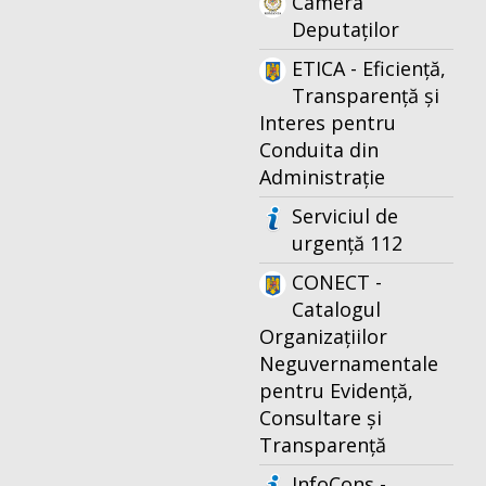
Camera
Deputaților
ETICA - Eficiență,
Transparență și
Interes pentru
Conduita din
Administrație
Serviciul de
urgență 112
CONECT -
Catalogul
Organizațiilor
Neguvernamentale
pentru Evidență,
Consultare și
Transparență
InfoCons -