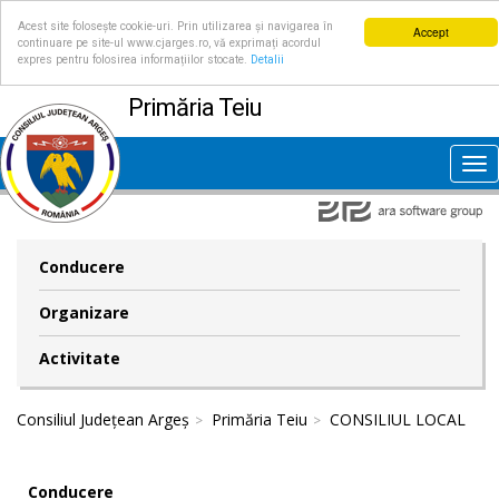
Acest site folosește cookie-uri. Prin utilizarea și navigarea în
Accept
continuare pe site-ul www.cjarges.ro, vă exprimați acordul
expres pentru folosirea informațiilor stocate.
Detalii
Primăria Teiu
Tog
nav
Conducere
Organizare
Activitate
Consiliul Județean Argeș
Primăria Teiu
CONSILIUL LOCAL
Conducere