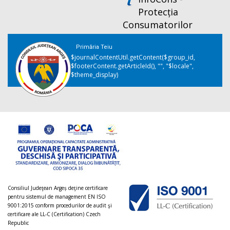
Protecția
Consumatorilor
Primăria Teiu
$journalContentUtil.getContent($group_id,
$footerContent.getArticleId(), "", "$locale",
$theme_display)
Consiliul Judeţean Argeș deţine certificare
pentru sistemul de management EN ISO
9001:2015 conform procedurilor de audit şi
certificare ale LL-C (Certification) Czech
Republic