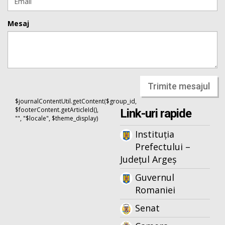
Mesaj
Trimite mesajul
$journalContentUtil.getContent($group_id,
$footerContent.getArticleId(),
Link-uri rapide
"", "$locale", $theme_display)
Instituția
Prefectului –
Județul Argeș
Guvernul
Romaniei
Senat