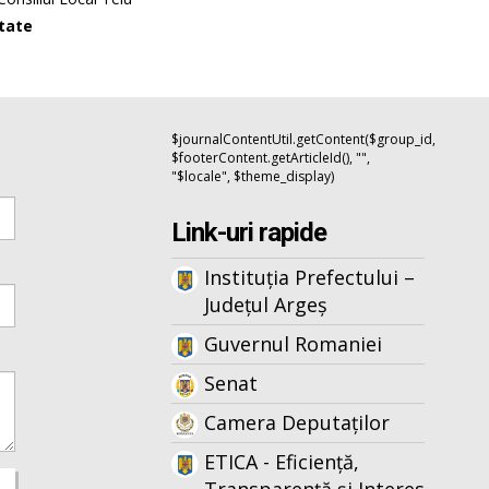
itate
$journalContentUtil.getContent($group_id,
$footerContent.getArticleId(), "",
"$locale", $theme_display)
Link-uri rapide
Instituția Prefectului –
Județul Argeș
Guvernul Romaniei
Senat
Camera Deputaților
ETICA - Eficiență,