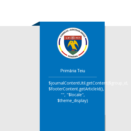
Primăria Teiu
$journalContentUtil.getContent($group_id,
$footerContent.getArticleId(),
"", "$locale",
$theme_display)