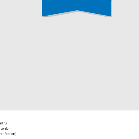
entru
 conform
ertification)