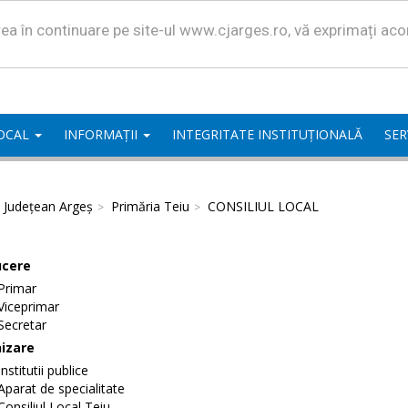
area în continuare pe site-ul www.cjarges.ro, vă exprimați ac
LOCAL
INFORMAȚII
INTEGRITATE INSTITUȚIONALĂ
SER
l Județean Argeș
Primăria Teiu
CONSILIUL LOCAL
cere
Primar
Viceprimar
Secretar
izare
Institutii publice
Aparat de specialitate
Consiliul Local Teiu