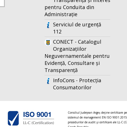
Transparență și Interes
pentru Conduita din
Administrație
Serviciul de urgență
112
CONECT - Catalogul
Organizațiilor
Neguvernamentale pentru
Evidență, Consultare și
Transparență
InfoCons - Protecția
Consumatorilor
Consiliul Judeţean Argeș deţine certificare p
sistemul de management EN ISO 9001:2015
procedurilor de audit şi certificare ale LL-C (C