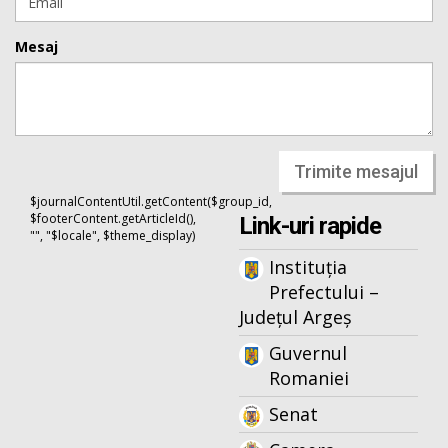
Mesaj
Trimite mesajul
$journalContentUtil.getContent($group_id,
$footerContent.getArticleId(),
Link-uri rapide
"", "$locale", $theme_display)
Instituția
Prefectului –
Județul Argeș
Guvernul
Romaniei
Senat