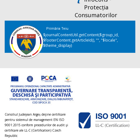
Protecția
Consumatorilor
Primăria Teiu
$journalContentUtil.getContent($group_id,
$footerContent.getArticleId(), "", "$locale",
$theme_display)
Consiliul Judeţean Argeș deţine certificare
pentru sistemul de management EN ISO
9001:2015 conform procedurilor de audit şi
certificare ale LL-C (Certification) Czech
Republic