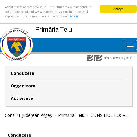
Acest site folosește cookie-uri. Prin utilizarea și navigarea în
Accept
continuare pe site-ul www.cjarges.ro, vă exprimați acordul
expres pentru folosirea informațiilor stocate.
Detalii
Primăria Teiu
Tog
nav
Conducere
Organizare
Activitate
Consiliul Județean Argeș
Primăria Teiu
CONSILIUL LOCAL
Conducere