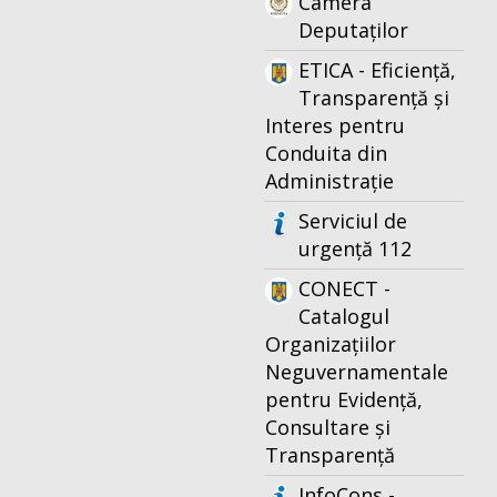
Camera
Deputaților
ETICA - Eficiență,
Transparență și
Interes pentru
Conduita din
Administrație
Serviciul de
urgență 112
CONECT -
Catalogul
Organizațiilor
Neguvernamentale
pentru Evidență,
Consultare și
Transparență
InfoCons -