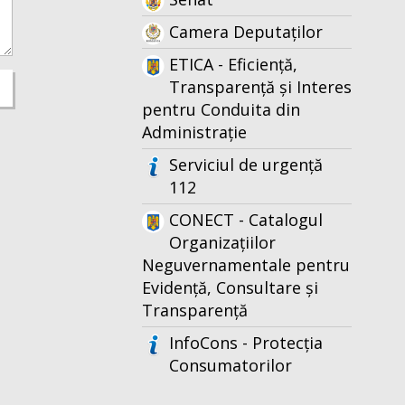
Camera Deputaților
ETICA - Eficiență,
Transparență și Interes
pentru Conduita din
Administrație
Serviciul de urgență
112
CONECT - Catalogul
Organizațiilor
Neguvernamentale pentru
Evidență, Consultare și
Transparență
InfoCons - Protecția
Consumatorilor