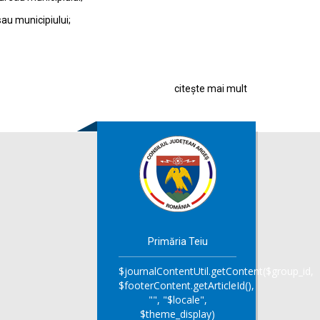
sau municipiului;
citește mai mult
Primăria Teiu
$journalContentUtil.getContent($group_id,
$footerContent.getArticleId(),
"", "$locale",
$theme_display)