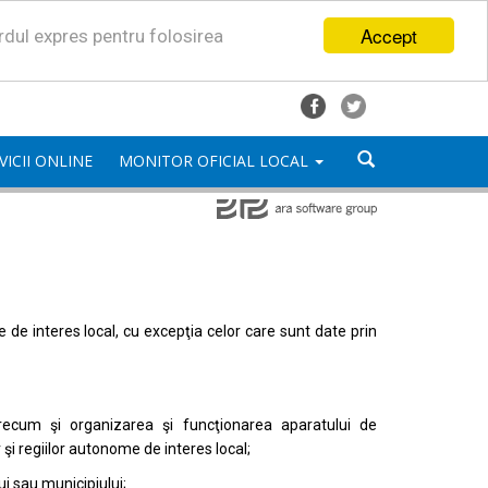
Accept
ordul expres pentru folosirea
VICII ONLINE
MONITOR OFICIAL LOCAL
mele de interes local, cu excepţia celor care sunt date prin
, precum şi organizarea şi funcţionarea aparatului de
or şi regiilor autonome de interes local;
i sau municipiului;