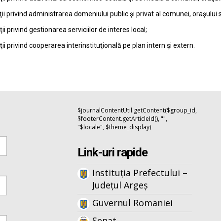
ţii privind administrarea domeniului public şi privat al comunei, oraşului 
ţii privind gestionarea serviciilor de interes local;
ţii privind cooperarea interinstituţională pe plan intern şi extern.
$journalContentUtil.getContent($group_id,
$footerContent.getArticleId(), "",
"$locale", $theme_display)
Link-uri rapide
Instituția Prefectului –
Județul Argeș
Guvernul Romaniei
Senat