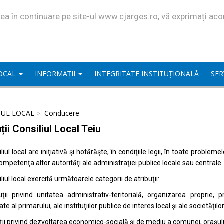
area în continuare pe site-ul www.cjarges.ro, vă exprimați ac
LOCAL
INFORMAȚII
INTEGRITATE INSTITUȚIONALĂ
SER
IUL LOCAL
Conducere
ții Consiliul Local Teiu
liul local are iniţiativă şi hotărăşte, în condiţiile legii, în toate proble
competenţa altor autorităţi ale administraţiei publice locale sau centrale.
liul local exercită următoarele categorii de atribuţii:
uţii privind unitatea administrativ-teritorială, organizarea proprie
ate al primarului, ale instituţiilor publice de interes local şi ale societăţil
uţii privind dezvoltarea economico-socială şi de mediu a comunei, oraşulu