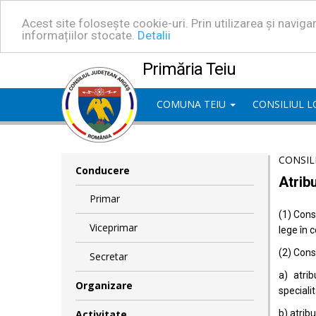
Acest site folosește cookie-uri. Prin utilizarea și navig
informațiilor stocate.
Detalii
Primăria Teiu
COMUNA TEIU
CONSILIUL 
CONSIL
Conducere
Atribu
Primar
(1) Consi
Viceprimar
lege în 
(2) Consi
Secretar
a) atrib
Organizare
specialit
Activitate
b) atrib