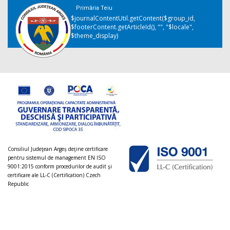
Primăria Teiu
$journalContentUtil.getContent($group_id,
$footerContent.getArticleId(), "", "$locale",
$theme_display)
Consiliul Judeţean Argeș deţine certificare
pentru sistemul de management EN ISO
9001:2015 conform procedurilor de audit şi
certificare ale LL-C (Certification) Czech
Republic