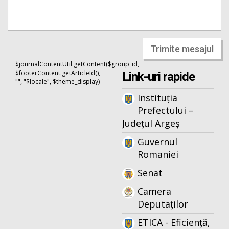
Trimite mesajul
$journalContentUtil.getContent($group_id,
$footerContent.getArticleId(),
Link-uri rapide
"", "$locale", $theme_display)
Instituția
Prefectului –
Județul Argeș
Guvernul
Romaniei
Senat
Camera
Deputaților
ETICA - Eficiență,