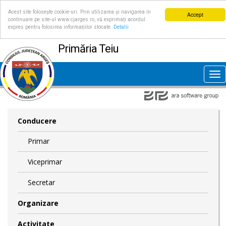
Acest site folosește cookie-uri. Prin utilizarea și navigarea în
Accept
continuare pe site-ul www.cjarges.ro, vă exprimați acordul
expres pentru folosirea informațiilor stocate.
Detalii
Primăria Teiu
Tog
nav
Conducere
Primar
Viceprimar
Secretar
Organizare
Activitate