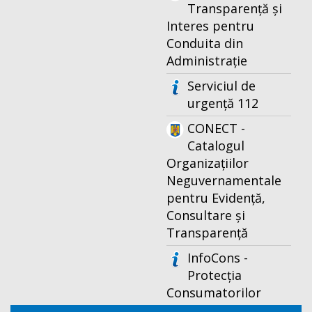
Transparență și
Interes pentru
Conduita din
Administrație
Serviciul de
urgență 112
CONECT -
Catalogul
Organizațiilor
Neguvernamentale
pentru Evidență,
Consultare și
Transparență
InfoCons -
Protecția
Consumatorilor