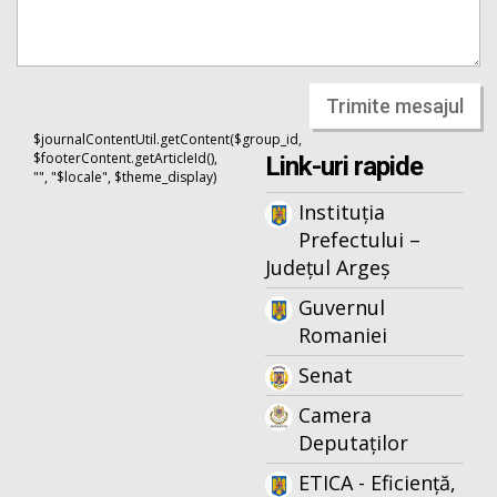
Trimite mesajul
$journalContentUtil.getContent($group_id,
$footerContent.getArticleId(),
Link-uri rapide
"", "$locale", $theme_display)
Instituția
Prefectului –
Județul Argeș
Guvernul
Romaniei
Senat
Camera
Deputaților
ETICA - Eficiență,