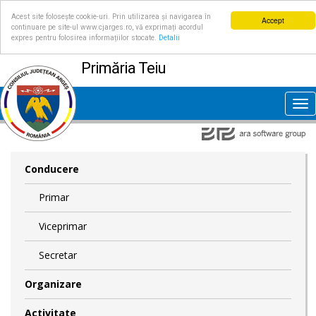
Acest site folosește cookie-uri. Prin utilizarea și navigarea în
Accept
continuare pe site-ul www.cjarges.ro, vă exprimați acordul
expres pentru folosirea informațiilor stocate.
Detalii
Primăria Teiu
Tog
nav
Conducere
Primar
Viceprimar
Secretar
Organizare
Activitate