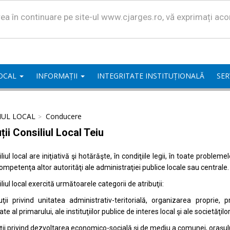
area în continuare pe site-ul www.cjarges.ro, vă exprimați ac
LOCAL
INFORMAȚII
INTEGRITATE INSTITUȚIONALĂ
SER
IUL LOCAL
Conducere
ții Consiliul Local Teiu
liul local are iniţiativă şi hotărăşte, în condiţiile legii, în toate proble
competenţa altor autorităţi ale administraţiei publice locale sau centrale.
liul local exercită următoarele categorii de atribuţii:
uţii privind unitatea administrativ-teritorială, organizarea proprie
ate al primarului, ale instituţiilor publice de interes local şi ale societăţil
uţii privind dezvoltarea economico-socială şi de mediu a comunei, oraşulu