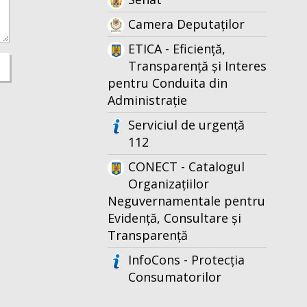
Camera Deputaților
ETICA - Eficiență,
Transparență și Interes
pentru Conduita din
Administrație
Serviciul de urgență
112
CONECT - Catalogul
Organizațiilor
Neguvernamentale pentru
Evidență, Consultare și
Transparență
InfoCons - Protecția
Consumatorilor