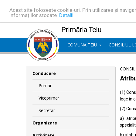
Acest site folosește cookie-uri. Prin utilizarea și navig
informațiilor stocate.
Detalii
Primăria Teiu
COMUNA TEIU
CONSILIUL 
CONSIL
Conducere
Atribu
Primar
(1) Consi
Viceprimar
lege în 
(2) Consi
Secretar
a) atrib
Organizare
specialit
Activitate
b) atrib