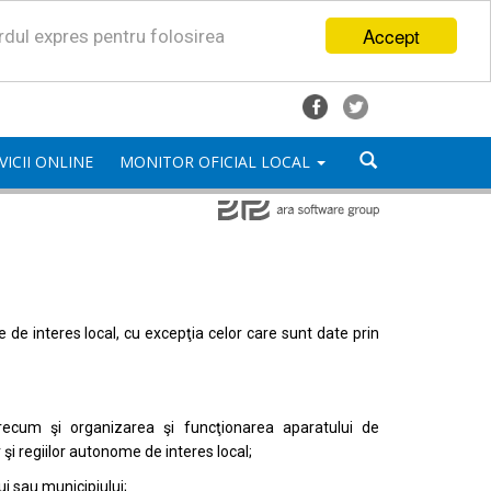
Accept
ordul expres pentru folosirea
VICII ONLINE
MONITOR OFICIAL LOCAL
mele de interes local, cu excepţia celor care sunt date prin
, precum şi organizarea şi funcţionarea aparatului de
or şi regiilor autonome de interes local;
i sau municipiului;