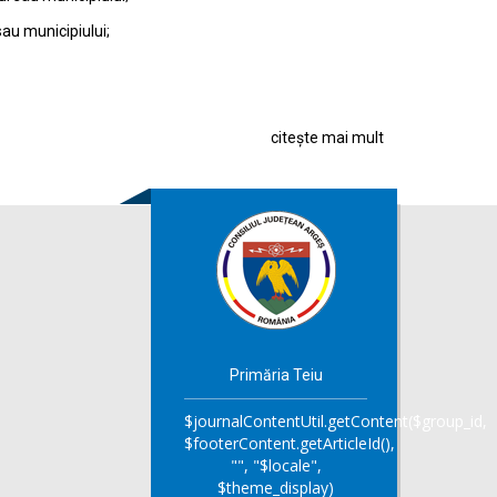
sau municipiului;
citește mai mult
Primăria Teiu
$journalContentUtil.getContent($group_id,
$footerContent.getArticleId(),
"", "$locale",
$theme_display)