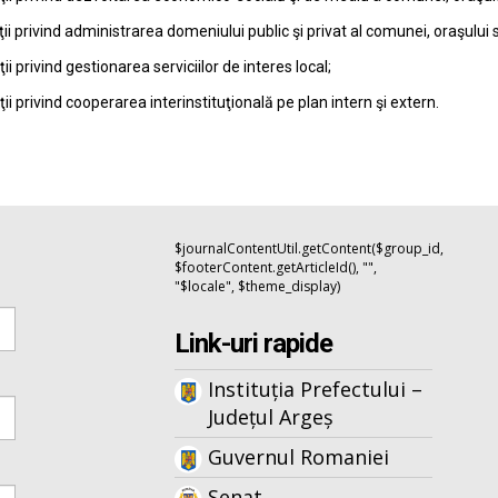
ţii privind administrarea domeniului public şi privat al comunei, oraşului 
ţii privind gestionarea serviciilor de interes local;
ţii privind cooperarea interinstituţională pe plan intern şi extern.
$journalContentUtil.getContent($group_id,
$footerContent.getArticleId(), "",
"$locale", $theme_display)
Link-uri rapide
Instituția Prefectului –
Județul Argeș
Guvernul Romaniei
Senat