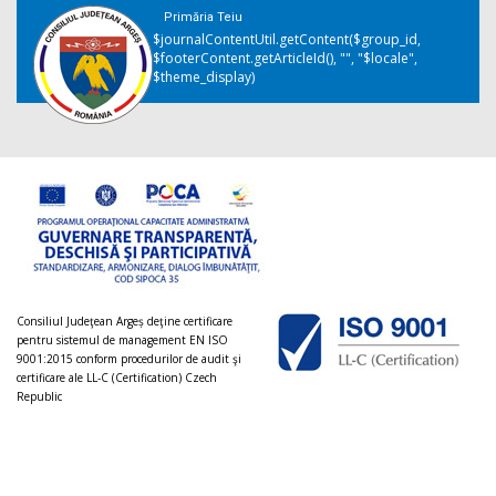
Primăria Teiu
$journalContentUtil.getContent($group_id,
$footerContent.getArticleId(), "", "$locale",
$theme_display)
Consiliul Judeţean Argeș deţine certificare
pentru sistemul de management EN ISO
9001:2015 conform procedurilor de audit şi
certificare ale LL-C (Certification) Czech
Republic