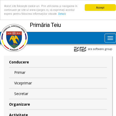
Acest site folosește cookie-uri. Prin utilizarea și navigarea în
Accept
continuare pe site-ul www.cjarges.ro, vă exprimați acordul
expres pentru folosirea informațiilor stocate.
Detalii
Primăria Teiu
Tog
nav
Conducere
Primar
Viceprimar
Secretar
Organizare
Activitate