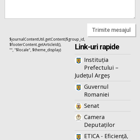
Trimite mesajul
$journalContentUtil.getContent($group_id,
$footerContent.getArticleId(),
Link-uri rapide
"", "$locale", $theme_display)
Instituția
Prefectului –
Județul Argeș
Guvernul
Romaniei
Senat
Camera
Deputaților
ETICA - Eficiență,