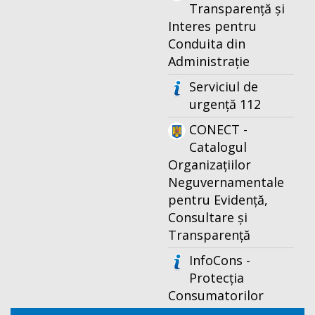
Transparență și
Interes pentru
Conduita din
Administrație
Serviciul de
urgență 112
CONECT -
Catalogul
Organizațiilor
Neguvernamentale
pentru Evidență,
Consultare și
Transparență
InfoCons -
Protecția
Consumatorilor