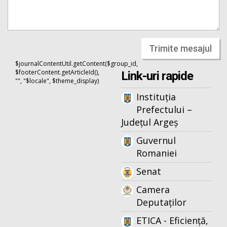
Trimite mesajul
$journalContentUtil.getContent($group_id,
$footerContent.getArticleId(),
Link-uri rapide
"", "$locale", $theme_display)
Instituția
Prefectului –
Județul Argeș
Guvernul
Romaniei
Senat
Camera
Deputaților
ETICA - Eficiență,