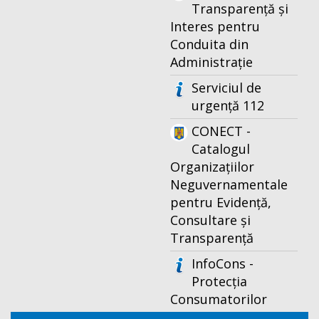
Transparență și
Interes pentru
Conduita din
Administrație
Serviciul de
urgență 112
CONECT -
Catalogul
Organizațiilor
Neguvernamentale
pentru Evidență,
Consultare și
Transparență
InfoCons -
Protecția
Consumatorilor