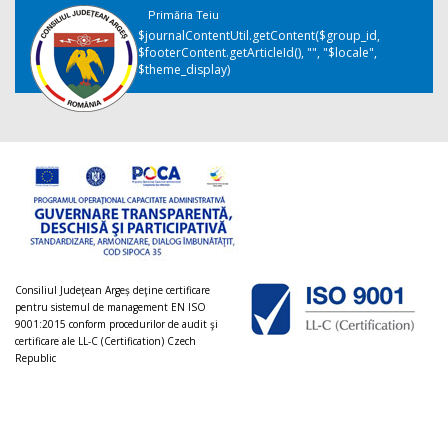
Primăria Teiu
$journalContentUtil.getContent($group_id,
$footerContent.getArticleId(), "", "$locale",
$theme_display)
Consiliul Judeţean Argeș deţine certificare
pentru sistemul de management EN ISO
9001:2015 conform procedurilor de audit şi
certificare ale LL-C (Certification) Czech
Republic