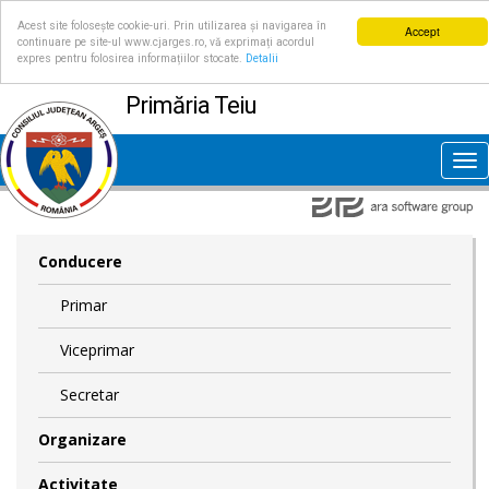
Acest site folosește cookie-uri. Prin utilizarea și navigarea în
Accept
continuare pe site-ul www.cjarges.ro, vă exprimați acordul
expres pentru folosirea informațiilor stocate.
Detalii
Primăria Teiu
Tog
nav
Conducere
Primar
Viceprimar
Secretar
Organizare
Activitate