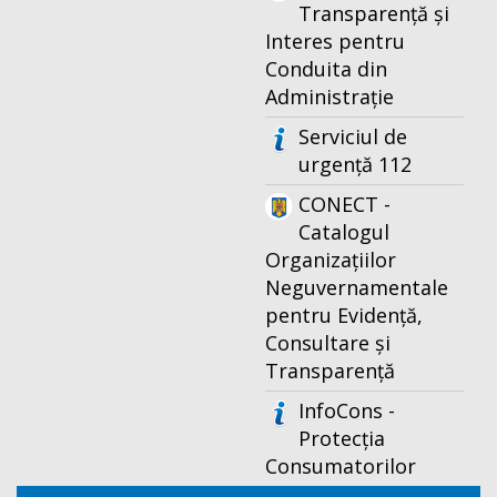
Transparență și
Interes pentru
Conduita din
Administrație
Serviciul de
urgență 112
CONECT -
Catalogul
Organizațiilor
Neguvernamentale
pentru Evidență,
Consultare și
Transparență
InfoCons -
Protecția
Consumatorilor