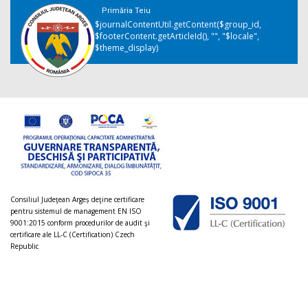
Primăria Teiu
$journalContentUtil.getContent($group_id,
$footerContent.getArticleId(), "", "$locale",
$theme_display)
Consiliul Judeţean Argeș deţine certificare
pentru sistemul de management EN ISO
9001:2015 conform procedurilor de audit şi
certificare ale LL-C (Certification) Czech
Republic