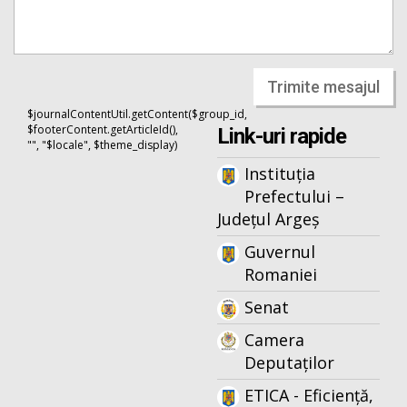
Trimite mesajul
$journalContentUtil.getContent($group_id,
$footerContent.getArticleId(),
Link-uri rapide
"", "$locale", $theme_display)
Instituția
Prefectului –
Județul Argeș
Guvernul
Romaniei
Senat
Camera
Deputaților
ETICA - Eficiență,