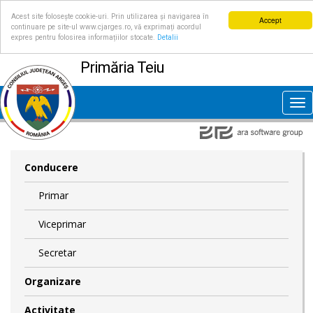
Acest site folosește cookie-uri. Prin utilizarea și navigarea în
Accept
continuare pe site-ul www.cjarges.ro, vă exprimați acordul
expres pentru folosirea informațiilor stocate.
Detalii
Primăria Teiu
Tog
nav
Conducere
Primar
Viceprimar
Secretar
Organizare
Activitate