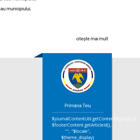
sau municipiului;
citește mai mult
Primăria Teiu
$journalContentUtil.getContent($group_id,
$footerContent.getArticleId(),
"", "$locale",
$theme_display)