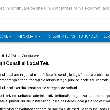
area în continuare pe site-ul www.cjarges.ro, vă exprimați ac
LOCAL
INFORMAȚII
INTEGRITATE INSTITUȚIONALĂ
SER
IUL LOCAL
Conducere
ții Consiliul Local Teiu
liul local are iniţiativă şi hotărăşte, în condiţiile legii, în toate proble
competenţa altor autorităţi ale administraţiei publice locale sau centrale.
liul local exercită următoarele categorii de atribuţii:
uţii privind unitatea administrativ-teritorială, organizarea proprie
ate al primarului, ale instituţiilor publice de interes local şi ale societăţil
uţii privind dezvoltarea economico-socială şi de mediu a comunei, oraşulu