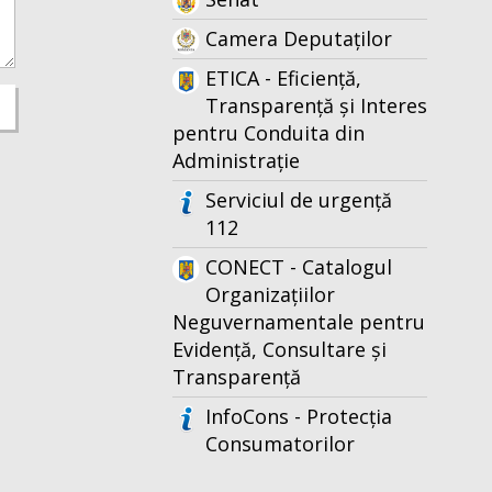
Camera Deputaților
ETICA - Eficiență,
Transparență și Interes
pentru Conduita din
Administrație
Serviciul de urgență
112
CONECT - Catalogul
Organizațiilor
Neguvernamentale pentru
Evidență, Consultare și
Transparență
InfoCons - Protecția
Consumatorilor