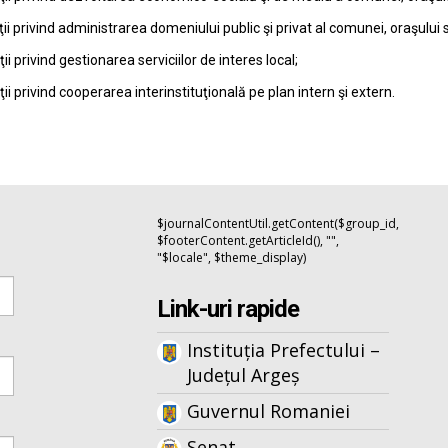
ţii privind administrarea domeniului public şi privat al comunei, oraşului 
ţii privind gestionarea serviciilor de interes local;
ţii privind cooperarea interinstituţională pe plan intern şi extern.
$journalContentUtil.getContent($group_id,
$footerContent.getArticleId(), "",
"$locale", $theme_display)
Link-uri rapide
Instituția Prefectului –
Județul Argeș
Guvernul Romaniei
Senat