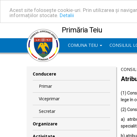
Acest site folosește cookie-uri. Prin utilizarea și navig
informațiilor stocate.
Detalii
Primăria Teiu
COMUNA TEIU
CONSILIUL 
CONSIL
Conducere
Atribu
Primar
(1) Consi
Viceprimar
lege în 
(2) Consi
Secretar
a) atrib
Organizare
specialit
Activitate
b) atrib