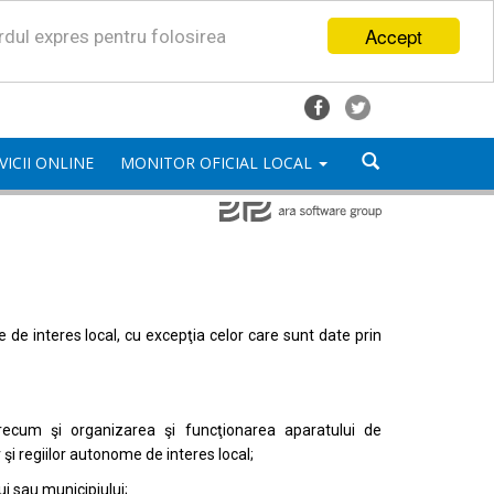
Accept
ordul expres pentru folosirea
VICII ONLINE
MONITOR OFICIAL LOCAL
mele de interes local, cu excepţia celor care sunt date prin
, precum şi organizarea şi funcţionarea aparatului de
or şi regiilor autonome de interes local;
i sau municipiului;