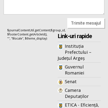
Trimite mesajul
$journalContentUtil.getContent($group_id,
$footerContent.getArticleId(),
Link-uri rapide
"", "$locale", $theme_display)
Instituția
Prefectului –
Județul Argeș
Guvernul
Romaniei
Senat
Camera
Deputaților
ETICA - Eficiență,