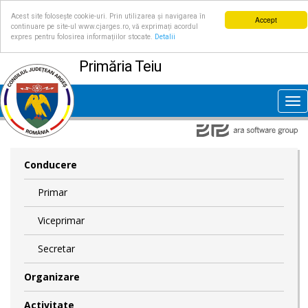
Acest site folosește cookie-uri. Prin utilizarea și navigarea în
Accept
continuare pe site-ul www.cjarges.ro, vă exprimați acordul
expres pentru folosirea informațiilor stocate.
Detalii
Primăria Teiu
Tog
nav
Conducere
Primar
Viceprimar
Secretar
Organizare
Activitate