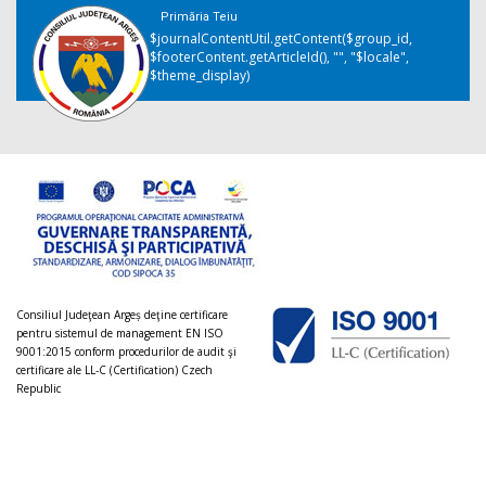
Primăria Teiu
$journalContentUtil.getContent($group_id,
$footerContent.getArticleId(), "", "$locale",
$theme_display)
Consiliul Judeţean Argeș deţine certificare
pentru sistemul de management EN ISO
9001:2015 conform procedurilor de audit şi
certificare ale LL-C (Certification) Czech
Republic