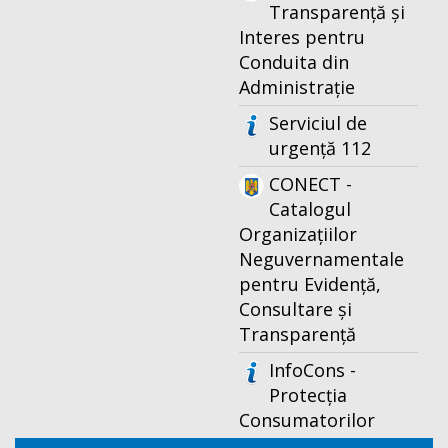
Transparență și
Interes pentru
Conduita din
Administrație
Serviciul de
urgență 112
CONECT -
Catalogul
Organizațiilor
Neguvernamentale
pentru Evidență,
Consultare și
Transparență
InfoCons -
Protecția
Consumatorilor