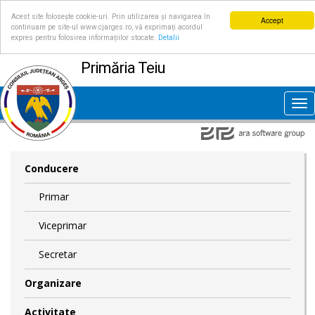
Acest site folosește cookie-uri. Prin utilizarea și navigarea în
Accept
continuare pe site-ul www.cjarges.ro, vă exprimați acordul
expres pentru folosirea informațiilor stocate.
Detalii
Primăria Teiu
Tog
nav
Conducere
Primar
Viceprimar
Secretar
Organizare
Activitate