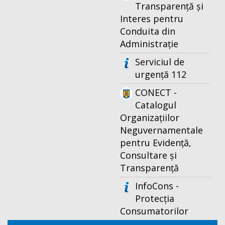
Transparență și
Interes pentru
Conduita din
Administrație
Serviciul de
urgență 112
CONECT -
Catalogul
Organizațiilor
Neguvernamentale
pentru Evidență,
Consultare și
Transparență
InfoCons -
Protecția
Consumatorilor