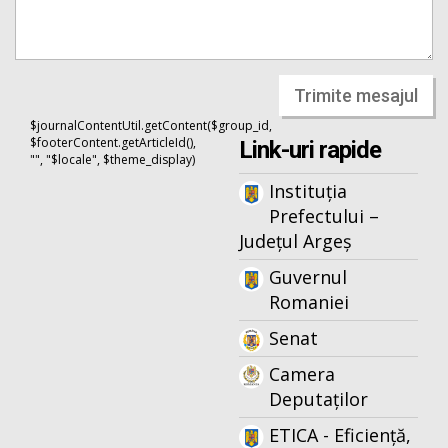
Trimite mesajul
$journalContentUtil.getContent($group_id,
$footerContent.getArticleId(),
Link-uri rapide
"", "$locale", $theme_display)
Instituția
Prefectului –
Județul Argeș
Guvernul
Romaniei
Senat
Camera
Deputaților
ETICA - Eficiență,