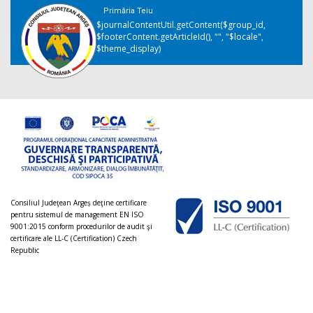
Primăria Teiu
$journalContentUtil.getContent($group_id,
$footerContent.getArticleId(), "", "$locale",
$theme_display)
Consiliul Judeţean Argeș deţine certificare
pentru sistemul de management EN ISO
9001:2015 conform procedurilor de audit şi
certificare ale LL-C (Certification) Czech
Republic