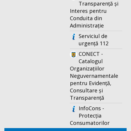
Transparență și
Interes pentru
Conduita din
Administrație
Serviciul de
urgență 112
CONECT -
Catalogul
Organizațiilor
Neguvernamentale
pentru Evidență,
Consultare și
Transparență
InfoCons -
Protecția
Consumatorilor