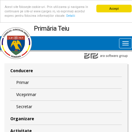
Acest site folosește cookie-uri. Prin utilizarea și navigarea în
Accept
continuare pe site-ul www.cjarges.ro, vă exprimați acordul
expres pentru folosirea informațiilor stocate.
Detalii
Primăria Teiu
Tog
nav
Conducere
Primar
Viceprimar
Secretar
Organizare
Activitate