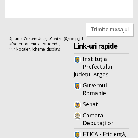
Trimite mesajul
$journalContentUtil.getContent($group_id,
$footerContent.getArticleId(),
Link-uri rapide
"", "$locale", $theme_display)
Instituția
Prefectului –
Județul Argeș
Guvernul
Romaniei
Senat
Camera
Deputaților
ETICA - Eficiență,