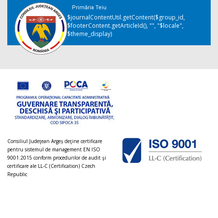
Primăria Teiu
$journalContentUtil.getContent($group_id,
$footerContent.getArticleId(), "", "$locale",
$theme_display)
Consiliul Judeţean Argeș deţine certificare
pentru sistemul de management EN ISO
9001:2015 conform procedurilor de audit şi
certificare ale LL-C (Certification) Czech
Republic